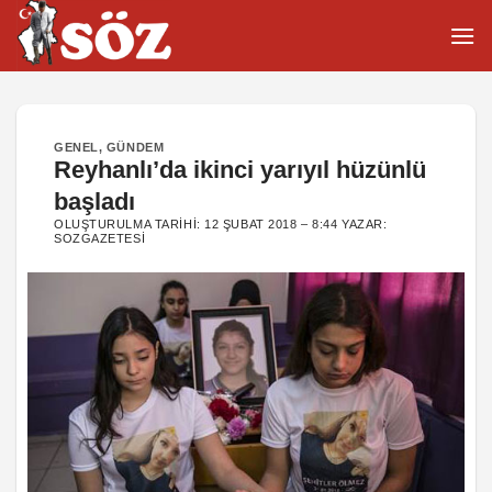
İçeriğe
atla
GENEL
,
GÜNDEM
Reyhanlı’da ikinci yarıyıl hüzünlü
başladı
OLUŞTURULMA TARIHI:
12 ŞUBAT 2018 – 8:44
YAZAR:
SOZGAZETESI