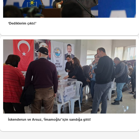
‘Dediklerim çıktı!’
İskenderun ve Arsuz, ‘İmamoğlu’ için sandığa gitti!