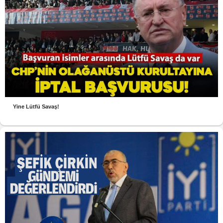
Yine Lütfü Savaş!