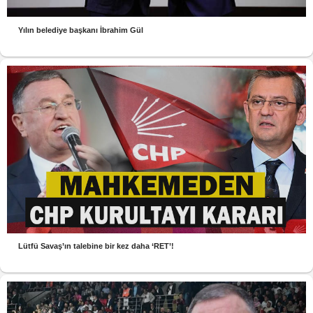
Yılın belediye başkanı İbrahim Gül
Lütfü Savaş’ın talebine bir kez daha ‘RET’!