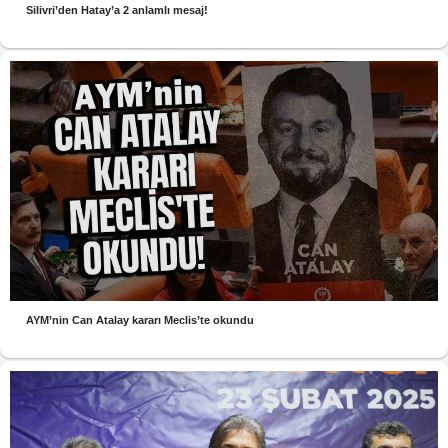
Silivri’den Hatay’a 2 anlamlı mesaj!
AYM’nin Can Atalay kararı Meclis’te okundu