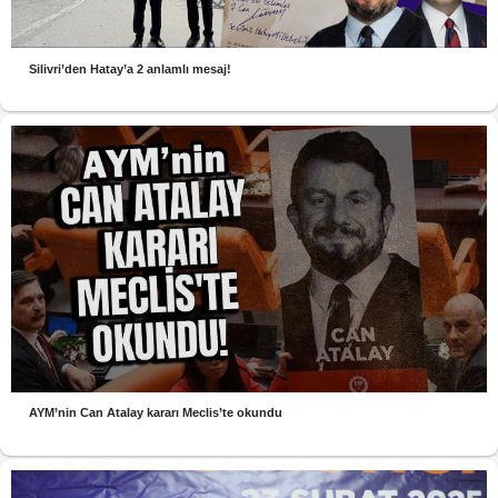
Silivri’den Hatay’a 2 anlamlı mesaj!
AYM’nin Can Atalay kararı Meclis’te okundu