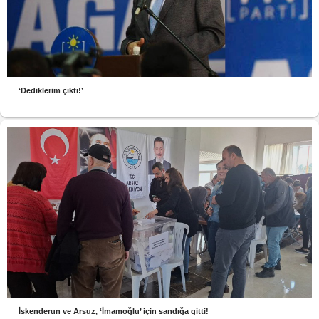
‘Dediklerim çıktı!’
İskenderun ve Arsuz, ‘İmamoğlu’ için sandığa gitti!