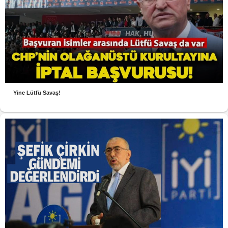
Yine Lütfü Savaş!