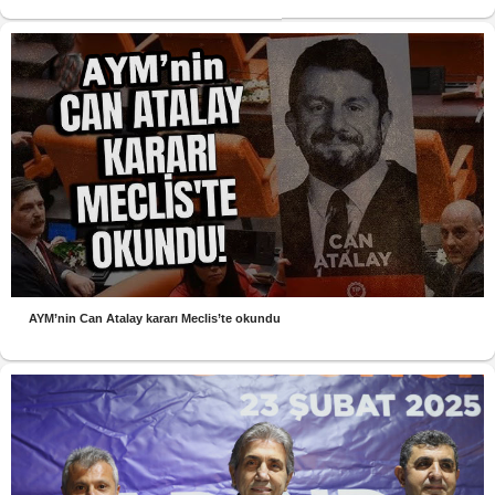
AYM’nin Can Atalay kararı Meclis’te okundu