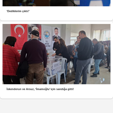
‘Dediklerim çıktı!’
İskenderun ve Arsuz, ‘İmamoğlu’ için sandığa gitti!