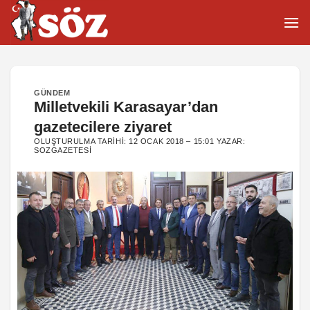
İçeriğe
atla
GÜNDEM
Milletvekili Karasayar’dan
gazetecilere ziyaret
OLUŞTURULMA TARIHI:
12 OCAK 2018 – 15:01
YAZAR:
SOZGAZETESI