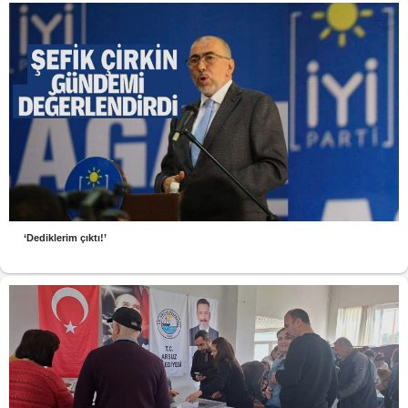
‘Dediklerim çıktı!’