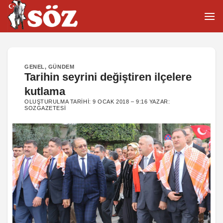
İçeriğe
atla
GENEL
,
GÜNDEM
Tarihin seyrini değiştiren ilçelere
kutlama
OLUŞTURULMA TARIHI:
9 OCAK 2018 – 9:16
YAZAR:
SOZGAZETESI