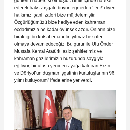
günlerin habercisi olmuştur. Birlik içinde hareket
ederek haksız işgale boyun eğmeden ‘Dur!’ diyen
halkımız, şanlı zaferi bize müjdelemiştir.
Özgürlüğümüzü bize hediye eden kahraman
ecdadımızla ne kadar övünsek azdır. Onların bize
bıraktığı bu kutsal emanetin yılmaz bekçileri
olmaya devam edeceğiz. Bu gurur ile Ulu Önder
Mustafa Kemal Atatürk, aziz şehitlerimiz ve
kahraman gazilerimizin huzurunda saygıyla
eğiliyor, bir ulusu yeniden ayağa kaldıran Erzin
ve Dörtyol’un düşman işgalinin kurtuluşlarının 96.
yılını kutluyorum” ifadelerine yer verdi.