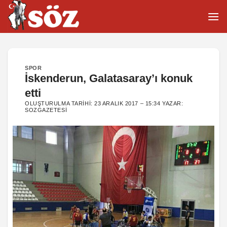
İçeriğe
atla
SPOR
İskenderun, Galatasaray’ı konuk
etti
OLUŞTURULMA TARIHI:
23 ARALIK 2017 – 15:34
YAZAR:
SOZGAZETESI