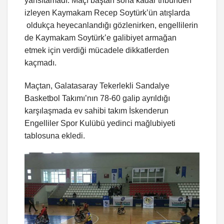
yansıtamadı. Maçı baştan sona kadar tribünden
izleyen Kaymakam Recep Soytürk’ün atışlarda
oldukça heyecanlandığı gözlenirken, engellilerin
de Kaymakam Soytürk’e galibiyet armağan
etmek için verdiği mücadele dikkatlerden
kaçmadı.
Maçtan, Galatasaray Tekerlekli Sandalye
Basketbol Takımı’nın 78-60 galip ayrıldığı
karşılaşmada ev sahibi takım İskenderun
Engelliler Spor Kulübü yedinci mağlubiyeti
tablosuna ekledi.