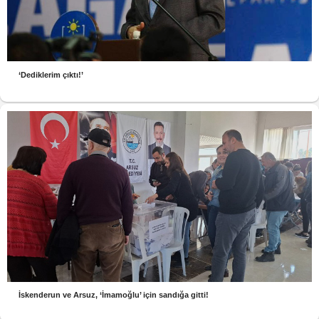
‘Dediklerim çıktı!’
İskenderun ve Arsuz, ‘İmamoğlu’ için sandığa gitti!