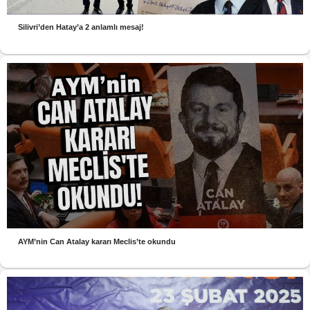
Silivri’den Hatay’a 2 anlamlı mesaj!
AYM’nin Can Atalay kararı Meclis’te okundu