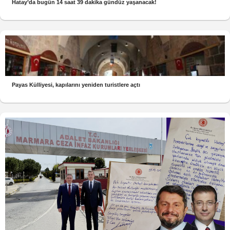
Hatay’da bugün 14 saat 39 dakika gündüz yaşanacak!
Payas Külliyesi, kapılarını yeniden turistlere açtı