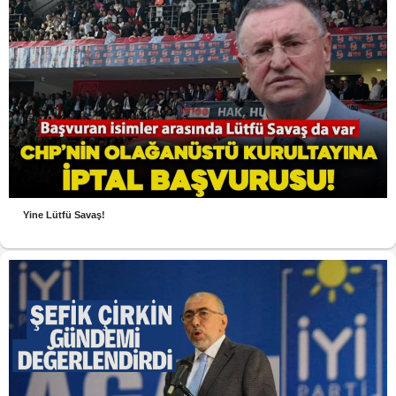
Yine Lütfü Savaş!