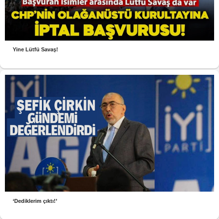
Yine Lütfü Savaş!
‘Dediklerim çıktı!’