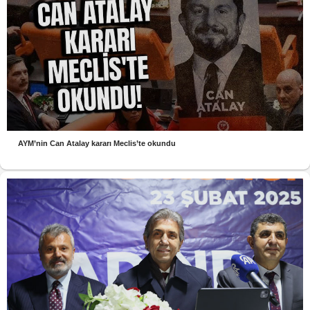
AYM’nin Can Atalay kararı Meclis’te okundu