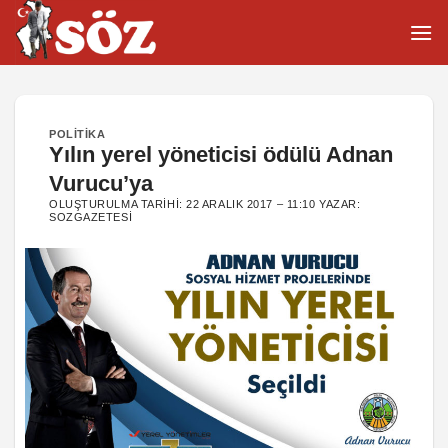
İçeriğe
atla
POLITIKA
Yılın yerel yöneticisi ödülü Adnan
Vurucu’ya
OLUŞTURULMA TARIHI:
22 ARALIK 2017 – 11:10
YAZAR:
SOZGAZETESI