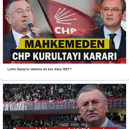
Lütfü Savaş’ın talebine bir kez daha ‘RET’!