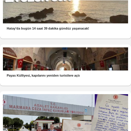
Hatay’da bugün 14 saat 39 dakika gündüz yaşanacak!
Payas Külliyesi, kapılarını yeniden turistlere açtı