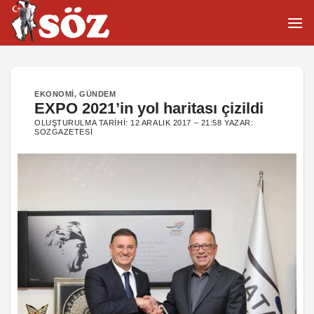
İçeriğe
atla
EKONOMI
,
GÜNDEM
EXPO 2021’in yol haritası çizildi
OLUŞTURULMA TARIHI:
12 ARALIK 2017 – 21:58
YAZAR:
SOZGAZETESI