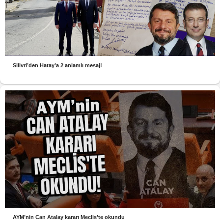
Silivri’den Hatay’a 2 anlamlı mesaj!
AYM’nin Can Atalay kararı Meclis’te okundu