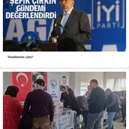
‘Dediklerim çıktı!’