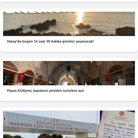
Hatay’da bugün 14 saat 39 dakika gündüz yaşanacak!
Payas Külliyesi, kapılarını yeniden turistlere açtı