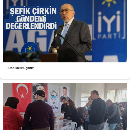
‘Dediklerim çıktı!’