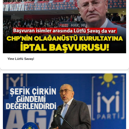
Yine Lütfü Savaş!