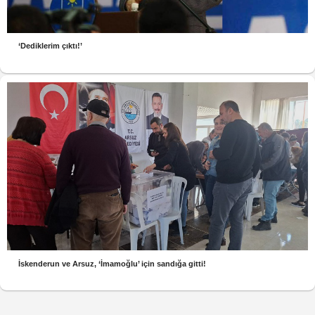
‘Dediklerim çıktı!’
İskenderun ve Arsuz, ‘İmamoğlu’ için sandığa gitti!