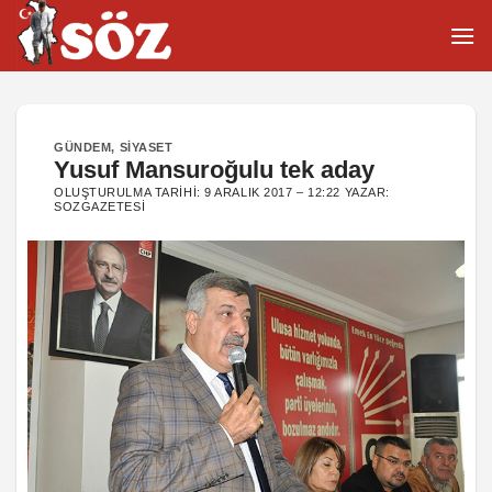
İçeriğe
atla
GÜNDEM
,
SIYASET
Yusuf Mansuroğulu tek aday
OLUŞTURULMA TARIHI:
9 ARALIK 2017 – 12:22
YAZAR:
SOZGAZETESI