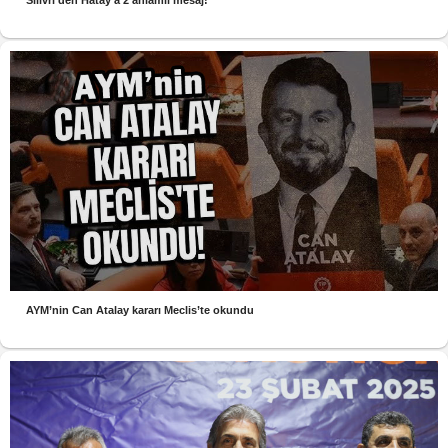
Silivri’den Hatay’a 2 anlamlı mesaj!
AYM’nin Can Atalay kararı Meclis’te okundu