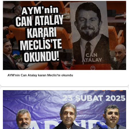
AYM’nin Can Atalay kararı Meclis’te okundu