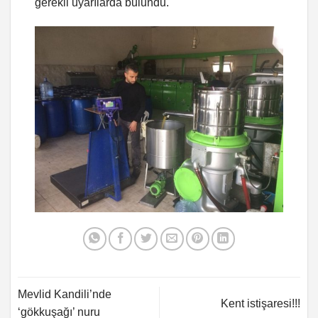
gerekli uyarılarda bulundu.
Mevlid Kandili’nde
Kent istişaresi!!!
‘gökkuşağı’ nuru