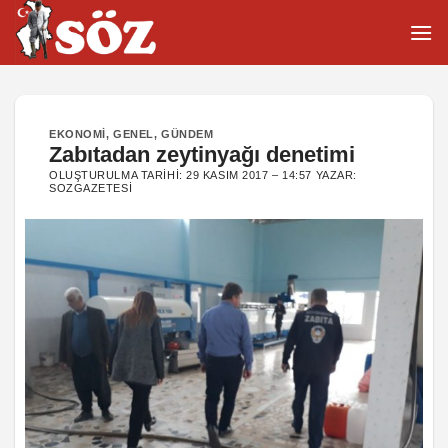
İçeriğe
atla
EKONOMI
,
GENEL
,
GÜNDEM
Zabıtadan zeytinyağı denetimi
OLUŞTURULMA TARIHI:
29 KASIM 2017 – 14:57
YAZAR:
SOZGAZETESI