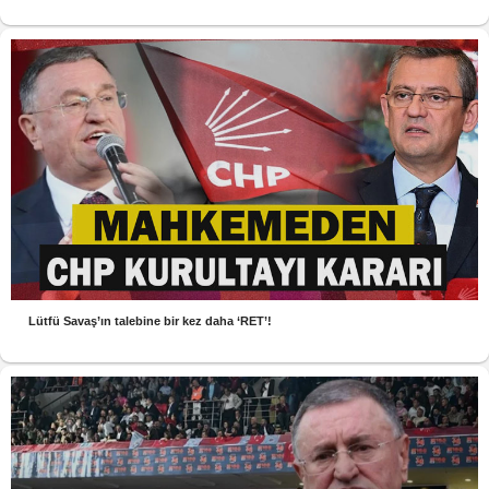
Lütfü Savaş’ın talebine bir kez daha ‘RET’!