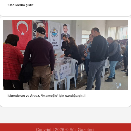
‘Dediklerim çıktı!’
İskenderun ve Arsuz, ‘İmamoğlu’ için sandığa gitti!
Copyright 2026 © Söz Gazetesi.