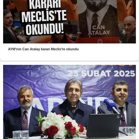
AYM’nin Can Atalay kararı Meclis’te okundu