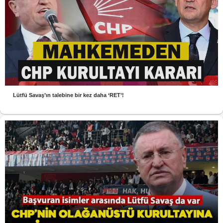
Lütfü Savaş’ın talebine bir kez daha ‘RET’!