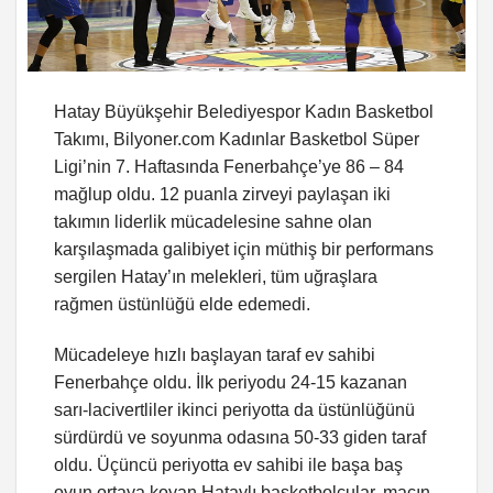
Hatay Büyükşehir Belediyespor Kadın Basketbol
Takımı, Bilyoner.com Kadınlar Basketbol Süper
Ligi’nin 7. Haftasında Fenerbahçe’ye 86 – 84
mağlup oldu. 12 puanla zirveyi paylaşan iki
takımın liderlik mücadelesine sahne olan
karşılaşmada galibiyet için müthiş bir performans
sergilen Hatay’ın melekleri, tüm uğraşlara
rağmen üstünlüğü elde edemedi.
Mücadeleye hızlı başlayan taraf ev sahibi
Fenerbahçe oldu. İlk periyodu 24-15 kazanan
sarı-lacivertliler ikinci periyotta da üstünlüğünü
sürdürdü ve soyunma odasına 50-33 giden taraf
oldu. Üçüncü periyotta ev sahibi ile başa baş
oyun ortaya koyan Hataylı basketbolcular, maçın