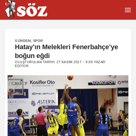
İçeriğe
atla
GÜNDEM
,
SPOR
Hatay’ın Melekleri Fenerbahçe’ye
boğun eğdi
OLUŞTURULMA TARIHI:
27 KASIM 2017 – 9:09
YAZAR:
EDITOR