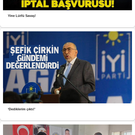
Yine Lütfü Savaş!
‘Dediklerim çıktı!’