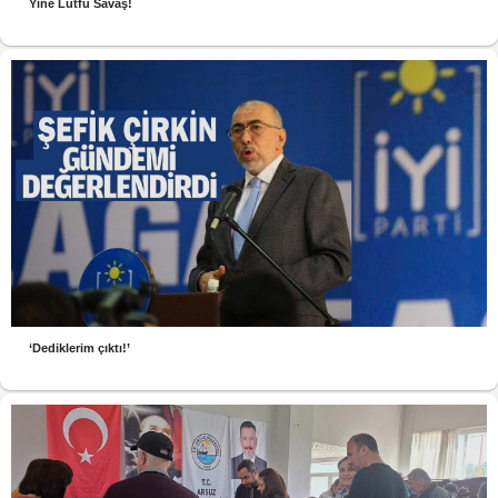
Yine Lütfü Savaş!
‘Dediklerim çıktı!’