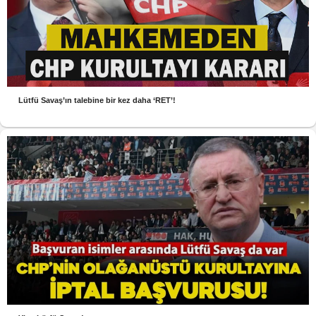
Lütfü Savaş’ın talebine bir kez daha ‘RET’!