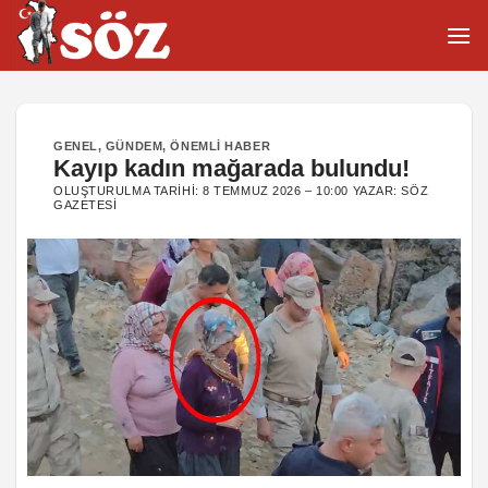
İçeriğe
atla
GENEL
,
GÜNDEM
,
ÖNEMLI HABER
Kayıp kadın mağarada bulundu!
OLUŞTURULMA TARIHI:
8 TEMMUZ 2026 – 10:00
YAZAR:
SÖZ
GAZETESI