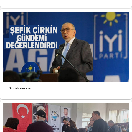
‘Dediklerim çıktı!’