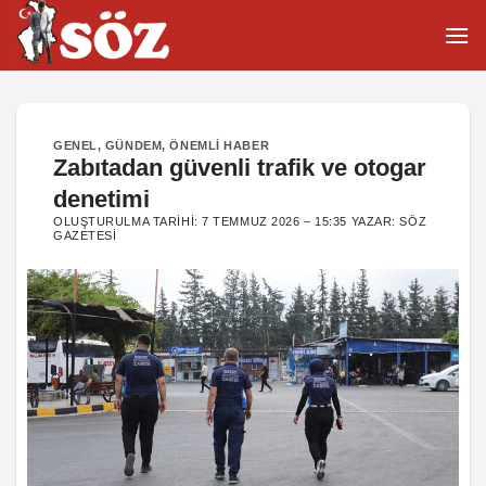
İçeriğe
atla
GENEL
,
GÜNDEM
,
ÖNEMLI HABER
Zabıtadan güvenli trafik ve otogar
denetimi
OLUŞTURULMA TARIHI:
7 TEMMUZ 2026 – 15:35
YAZAR:
SÖZ
GAZETESI