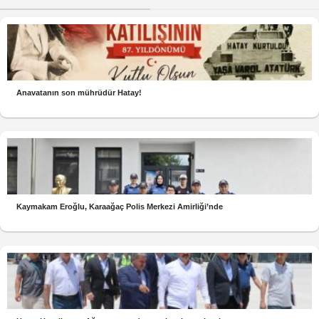
Anavatanın son mührüdür Hatay!
Kaymakam Eroğlu, Karaağaç Polis Merkezi Amirliği’nde