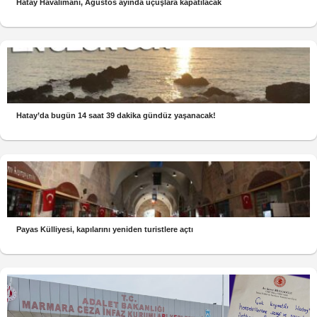
Hatay Havalimanı, Ağustos ayında uçuşlara kapatılacak
Hatay’da bugün 14 saat 39 dakika gündüz yaşanacak!
Payas Külliyesi, kapılarını yeniden turistlere açtı