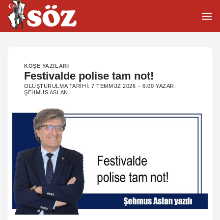
İçeriğe
atla
KÖŞE YAZILARI
Festivalde polise tam not!
OLUŞTURULMA TARIHI:
7 TEMMUZ 2026 – 6:00
YAZAR:
ŞEHMUS ASLAN