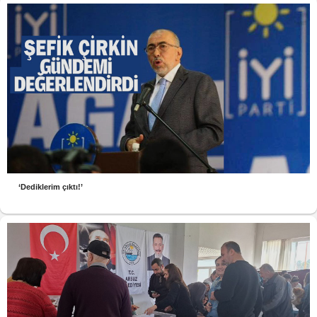
‘Dediklerim çıktı!’