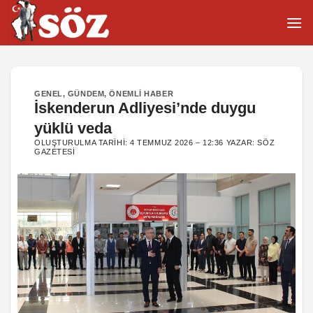
İçeriğe
atla
GENEL
,
GÜNDEM
,
ÖNEMLI HABER
İskenderun Adliyesi’nde duygu
yüklü veda
OLUŞTURULMA TARIHI:
4 TEMMUZ 2026 – 12:36
YAZAR:
SÖZ
GAZETESI