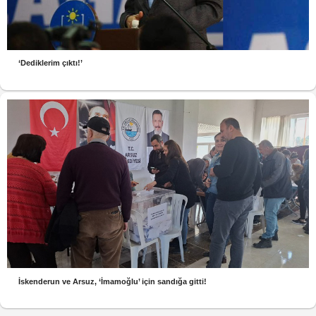
‘Dediklerim çıktı!’
İskenderun ve Arsuz, ‘İmamoğlu’ için sandığa gitti!