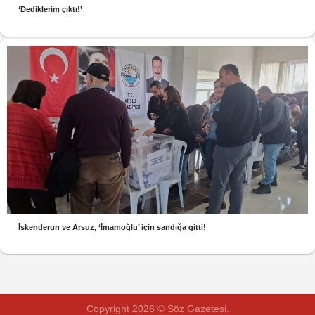
‘Dediklerim çıktı!’
İskenderun ve Arsuz, ‘İmamoğlu’ için sandığa gitti!
Copyright 2026 © Söz Gazetesi.