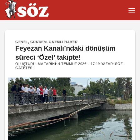
İçeriğe
atla
GENEL
,
GÜNDEM
,
ÖNEMLI HABER
Feyezan Kanalı’ndaki dönüşüm
süreci ‘Özel’ takipte!
OLUŞTURULMA TARIHI:
4 TEMMUZ 2026 – 17:19
YAZAR:
SÖZ
GAZETESI