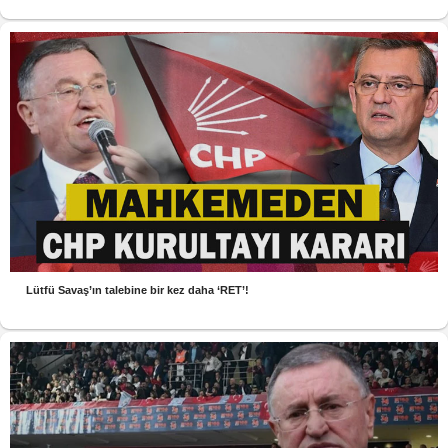
Lütfü Savaş’ın talebine bir kez daha ‘RET’!