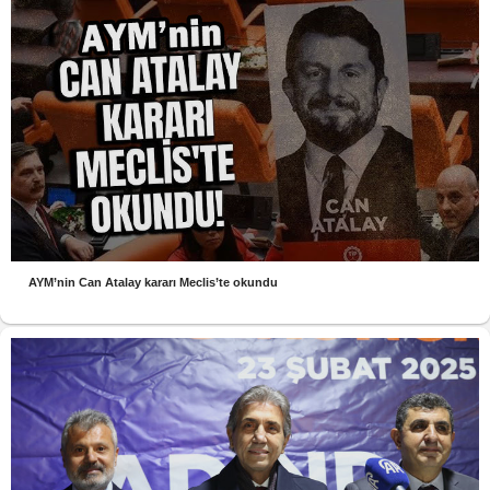
AYM’nin Can Atalay kararı Meclis’te okundu