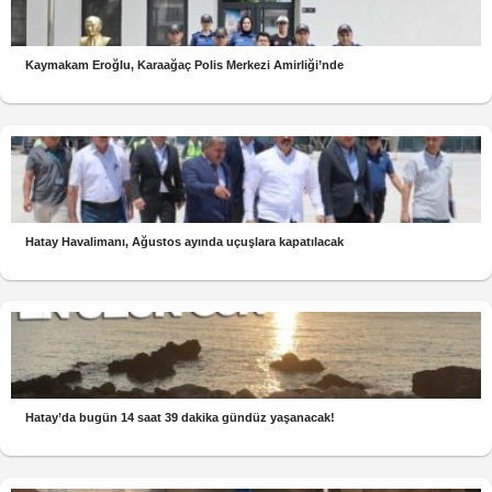
Kaymakam Eroğlu, Karaağaç Polis Merkezi Amirliği’nde
Hatay Havalimanı, Ağustos ayında uçuşlara kapatılacak
Hatay’da bugün 14 saat 39 dakika gündüz yaşanacak!