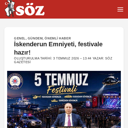
İçeriğe
atla
GENEL
,
GÜNDEM
,
ÖNEMLI HABER
İskenderun Emniyeti, festivale
hazır!
OLUŞTURULMA TARIHI:
3 TEMMUZ 2026 – 13:44
YAZAR:
SÖZ
GAZETESI