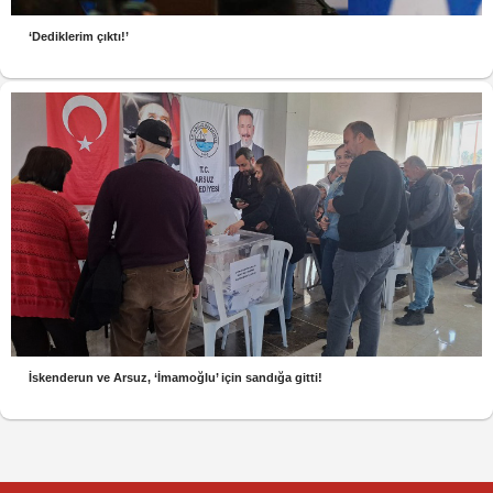
‘Dediklerim çıktı!’
İskenderun ve Arsuz, ‘İmamoğlu’ için sandığa gitti!