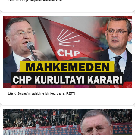
Yılın belediye başkanı İbrahim Gül
Lütfü Savaş’ın talebine bir kez daha ‘RET’!