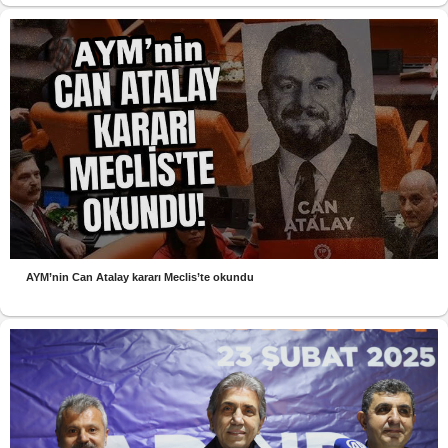
AYM’nin Can Atalay kararı Meclis’te okundu