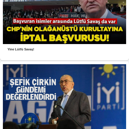
Yine Lütfü Savaş!