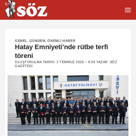
İçeriğe
atla
GENEL
,
GÜNDEM
,
ÖNEMLI HABER
Hatay Emniyeti’nde rütbe terfi
töreni
OLUŞTURULMA TARIHI:
3 TEMMUZ 2026 – 9:59
YAZAR:
SÖZ
GAZETESI