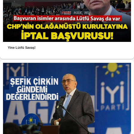
Yine Lütfü Savaş!