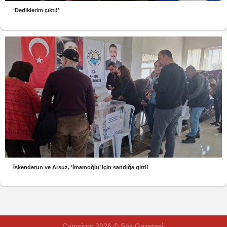
‘Dediklerim çıktı!’
İskenderun ve Arsuz, ‘İmamoğlu’ için sandığa gitti!
Copyright 2026 © Söz Gazetesi.