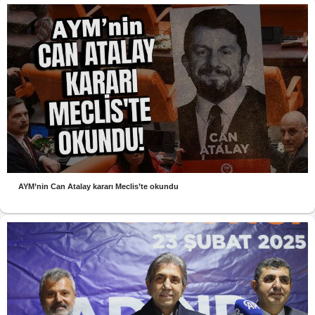
AYM’nin Can Atalay kararı Meclis’te okundu