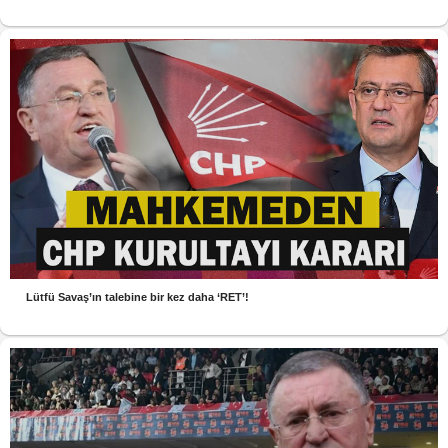
Lütfü Savaş’ın talebine bir kez daha ‘RET’!