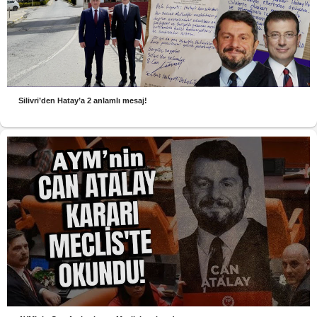
Silivri’den Hatay’a 2 anlamlı mesaj!