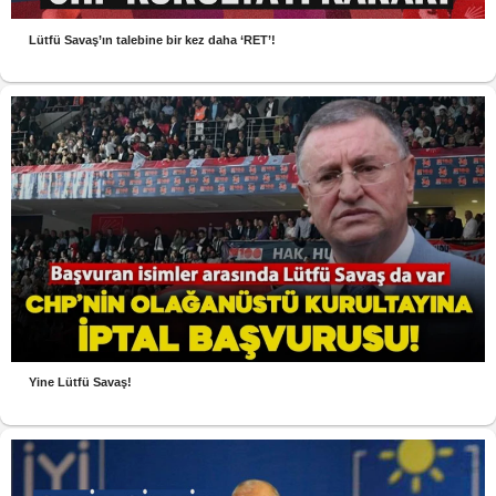
Lütfü Savaş’ın talebine bir kez daha ‘RET’!
Yine Lütfü Savaş!