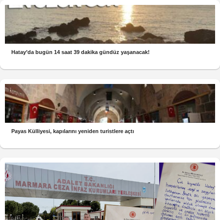
Hatay’da bugün 14 saat 39 dakika gündüz yaşanacak!
Payas Külliyesi, kapılarını yeniden turistlere açtı