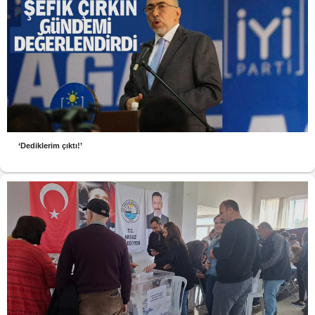
‘Dediklerim çıktı!’