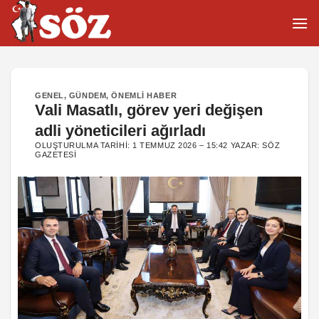
İçeriğe
atla
GENEL
,
GÜNDEM
,
ÖNEMLI HABER
Vali Masatlı, görev yeri değişen
adli yöneticileri ağırladı
OLUŞTURULMA TARIHI:
1 TEMMUZ 2026 – 15:42
YAZAR:
SÖZ
GAZETESI