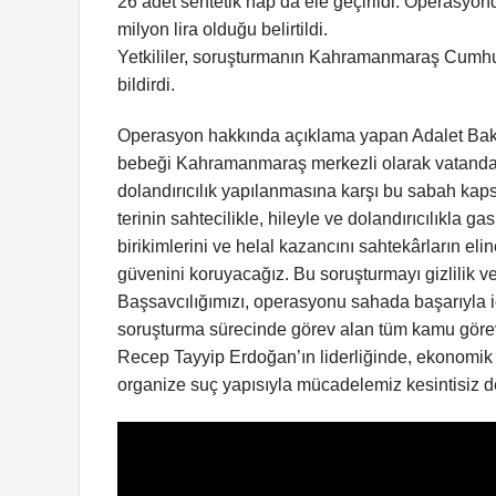
26 adet sentetik hap da ele geçirildi. Operasyon
milyon lira olduğu belirtildi.
Yetkililer, soruşturmanın Kahramanmaraş Cumhur
bildirdi.
Operasyon hakkında açıklama yapan Adalet Bakan
bebeği Kahramanmaraş merkezli olarak vatandaşla
dolandırıcılık yapılanmasına karşı bu sabah kapsa
terinin sahtecilikle, hileyle ve dolandırıcılıkla
birikimlerini ve helal kazancını sahtekârların e
güvenini koruyacağız. Bu soruşturmayı gizlilik 
Başsavcılığımızı, operasyonu sahada başarıyl
soruşturma sürecinde görev alan tüm kamu görev
Recep Tayyip Erdoğan’ın liderliğinde, ekonomik
organize suç yapısıyla mücadelemiz kesintisiz dev