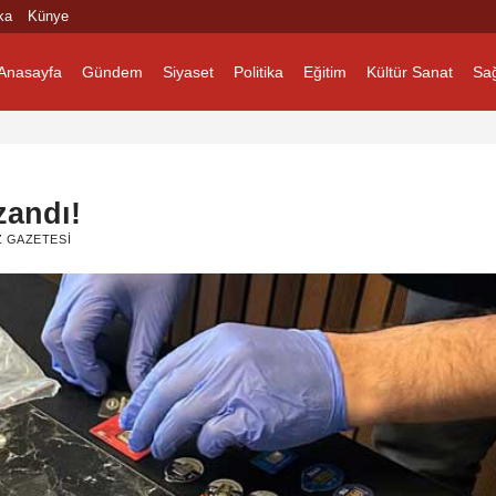
ka
Künye
Anasayfa
Gündem
Siyaset
Politika
Eğitim
Kültür Sanat
Sağ
zandı!
 GAZETESI