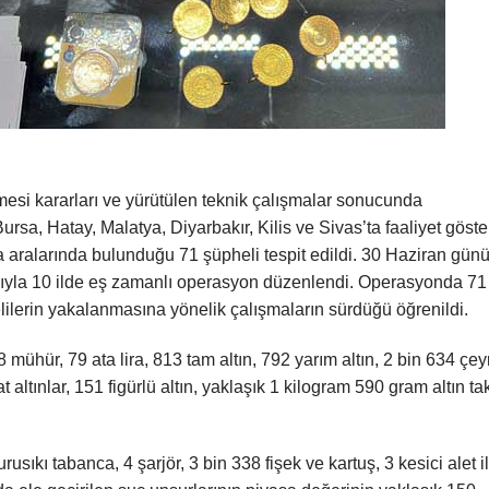
esi kararları ve yürütülen teknik çalışmalar sonucunda
sa, Hatay, Malatya, Diyarbakır, Kilis ve Sivas’ta faaliyet göst
a aralarında bulunduğu 71 şüpheli tespit edildi. 30 Haziran gün
ımıyla 10 ilde eş zamanlı operasyon düzenlendi. Operasyonda 71
elilerin yakalanmasına yönelik çalışmaların sürdüğü öğrenildi.
hür, 79 ata lira, 813 tam altın, 792 yarım altın, 2 bin 634 çey
t altınlar, 151 figürlü altın, yaklaşık 1 kilogram 590 gram altın ta
rusıkı tabanca, 4 şarjör, 3 bin 338 fişek ve kartuş, 3 kesici alet i