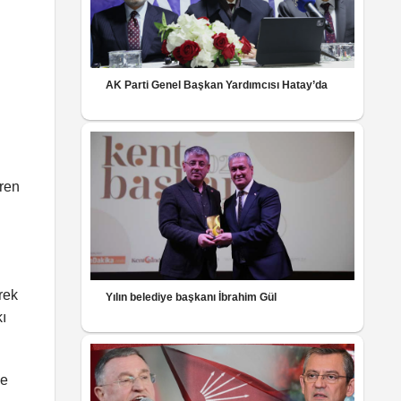
AK Parti Genel Başkan Yardımcısı Hatay’da
eren
ü
rek
Yılın belediye başkanı İbrahim Gül
kı
le