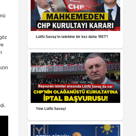
ünü
 göz
Lütfü Savaş’ın talebine bir kez daha ‘RET’!
ve
ın
ızın
di.
Yine Lütfü Savaş!