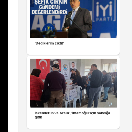
‘Dediklerim çıktı!’
İskenderun ve Arsuz, ‘İmamoğlu’ için sandığa
gitti!