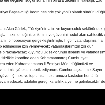
da ele geçirilen suç unsurlarının piyasa değerinin yaklaşık 150
iyet Başsavcılığı koordinesinde çok yönlü olarak sürdürüldüğ
ı Akın Gürlek, “Türkiye’nin altın ve kuyumculuk sektöründeki
rımızın emeğini, birikimini ve güvenini hedef alan sahtecilik 
mlı bir operasyon gerçekleştirilmiştir. Hiçbir vatandaşımızın al
 gasp edilmesine izin vermeyecek; vatandaşlarımızın zor gün
line bırakmayacak; kuyumculuk sektörünün itibarını ve vatandaşım
ve titizlikle koordine eden Kahramanmaraş Cumhuriyet
a icra eden Kahramanmaraş İl Emniyet Müdürlüğümüzü ve
lilerimizi yürekten tebrik ediyorum. Cumhurbaşkanımız Sayın
 güvenliğimize ve toplumsal huzurumuza kasteden her türlü
am edecek; adaletin gereği kararlılıkla yerine getirilecektir” de