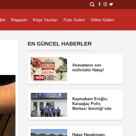
lık
Magazin
Köşe Yazıları
Foto Galeri
Video Galeri
EN GÜNCEL HABERLER
Anavatanın son
mührüdür Hatay!
Kaymakam Eroğlu,
Karaağaç Polis
Merkezi Amirliği’nde
Hatay Havalimanı,