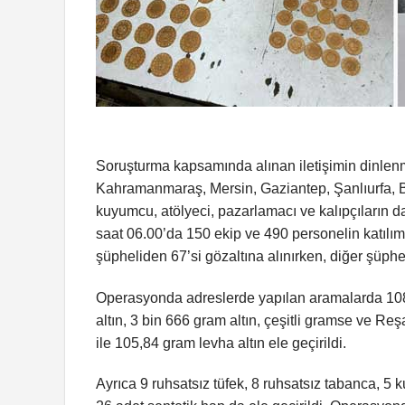
Soruşturma kapsamında alınan iletişimin dinlenm
Kahramanmaraş, Mersin, Gaziantep, Şanlıurfa, Bur
kuyumcu, atölyeci, pazarlamacı ve kalıpçıların d
saat 06.00’da 150 ekip ve 490 personelin katıl
şüpheliden 67’si gözaltına alınırken, diğer şüph
Operasyonda adreslerde yapılan aramalarda 108 mü
altın, 3 bin 666 gram altın, çeşitli gramse ve Reşa
ile 105,84 gram levha altın ele geçirildi.
Ayrıca 9 ruhsatsız tüfek, 8 ruhsatsız tabanca, 5 ku