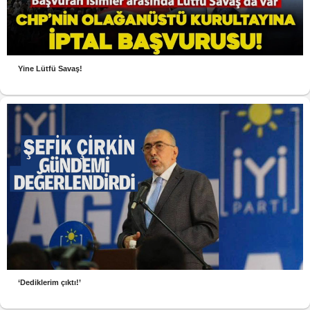
Yine Lütfü Savaş!
‘Dediklerim çıktı!’