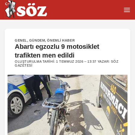
İçeriğe
atla
GENEL
,
GÜNDEM
,
ÖNEMLI HABER
Abartı egzozlu 9 motosiklet
trafikten men edildi
OLUŞTURULMA TARIHI:
1 TEMMUZ 2026 – 13:37
YAZAR:
SÖZ
GAZETESI