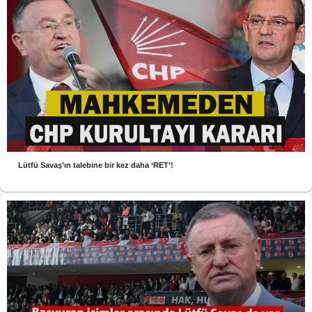
Lütfü Savaş’ın talebine bir kez daha ‘RET’!