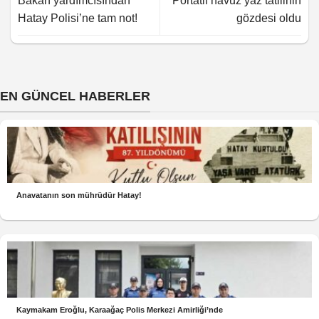
Bakan yardımcısından
Portatif havuz yaz tatilinin
Hatay Polisi’ne tam not!
gözdesi oldu
EN GÜNCEL HABERLER
Anavatanın son mührüdür Hatay!
Kaymakam Eroğlu, Karaağaç Polis Merkezi Amirliği’nde