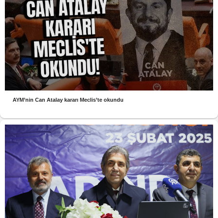
AYM’nin Can Atalay kararı Meclis’te okundu