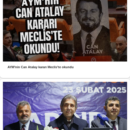
AYM’nin Can Atalay kararı Meclis’te okundu