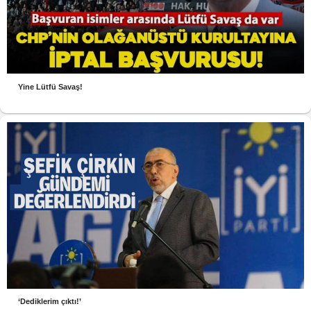
Yine Lütfü Savaş!
‘Dediklerim çıktı!’