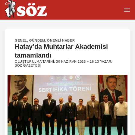
İçeriğe
atla
GENEL
,
GÜNDEM
,
ÖNEMLI HABER
Hatay’da Muhtarlar Akademisi
tamamlandı
OLUŞTURULMA TARIHI:
30 HAZIRAN 2026 – 16:13
YAZAR:
SÖZ GAZETESI