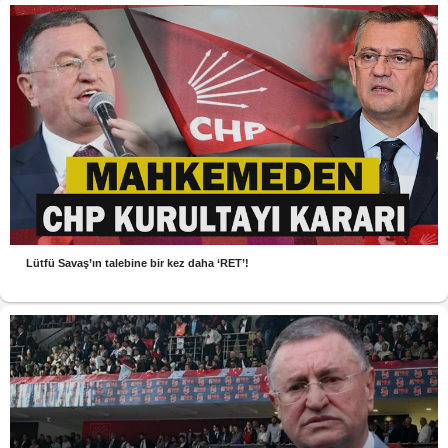
Lütfü Savaş’ın talebine bir kez daha ‘RET’!