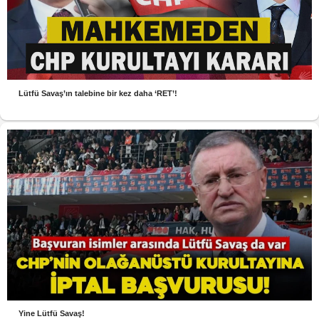
Lütfü Savaş’ın talebine bir kez daha ‘RET’!
Yine Lütfü Savaş!