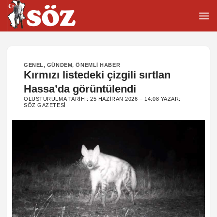
İçeriğe
atla
GENEL
,
GÜNDEM
,
ÖNEMLI HABER
Kırmızı listedeki çizgili sırtlan
Hassa’da görüntülendi
OLUŞTURULMA TARIHI:
25 HAZIRAN 2026 – 14:08
YAZAR:
SÖZ GAZETESI