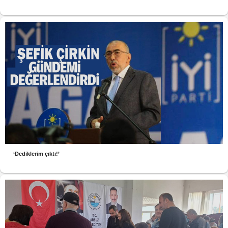
‘Dediklerim çıktı!’