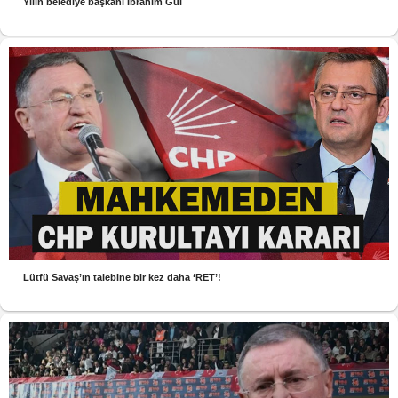
Yılın belediye başkanı İbrahim Gül
Lütfü Savaş’ın talebine bir kez daha ‘RET’!