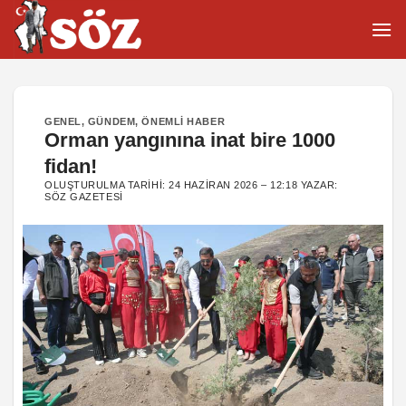
İçeriğe
atla
GENEL
,
GÜNDEM
,
ÖNEMLI HABER
Orman yangınına inat bire 1000
fidan!
OLUŞTURULMA TARIHI:
24 HAZIRAN 2026 – 12:18
YAZAR:
SÖZ GAZETESI