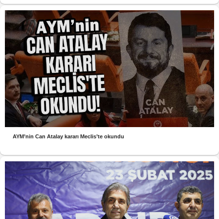
AYM’nin Can Atalay kararı Meclis’te okundu