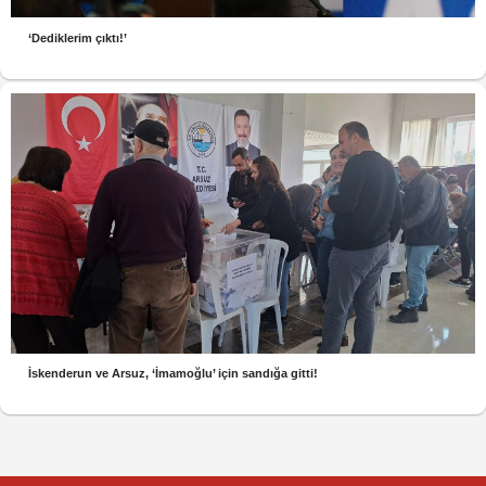
‘Dediklerim çıktı!’
İskenderun ve Arsuz, ‘İmamoğlu’ için sandığa gitti!