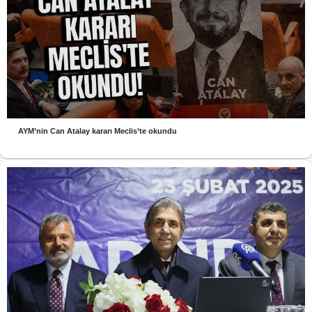
AYM’nin Can Atalay kararı Meclis’te okundu