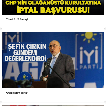
Yine Lütfü Savaş!
‘Dediklerim çıktı!’