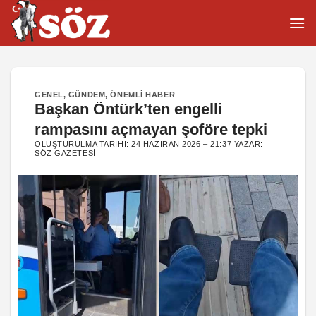
İçeriğe
atla
GENEL
,
GÜNDEM
,
ÖNEMLI HABER
Başkan Öntürk’ten engelli
rampasını açmayan şoföre tepki
OLUŞTURULMA TARIHI:
24 HAZIRAN 2026 – 21:37
YAZAR:
SÖZ GAZETESI