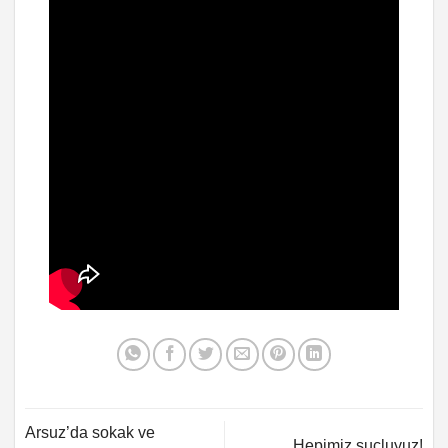
Arsuz’da sokak ve
Hepimiz suçluyuz!