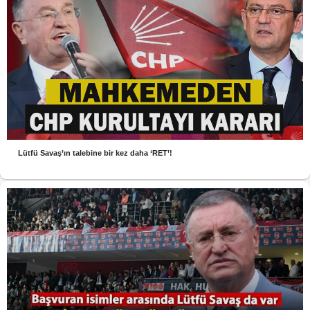
Lütfü Savaş’ın talebine bir kez daha ‘RET’!