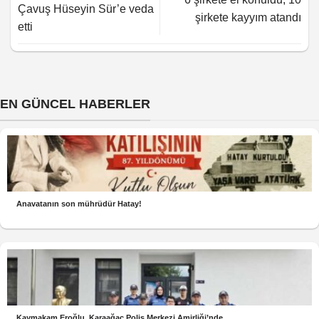
Çavuş Hüseyin Sür’e veda
şirkete kayyım atandı
etti
EN GÜNCEL HABERLER
Anavatanın son mührüdür Hatay!
Kaymakam Eroğlu, Karaağaç Polis Merkezi Amirliği’nde