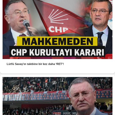
Lütfü Savaş’ın talebine bir kez daha ‘RET’!