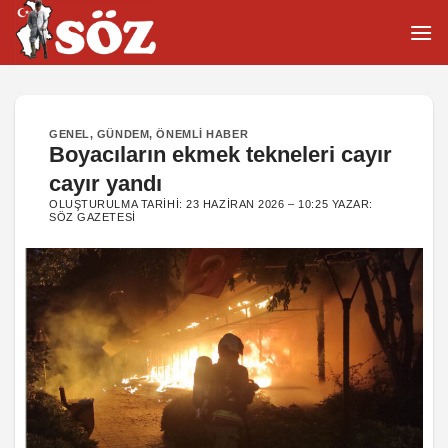
İçeriğe
atla
GENEL
,
GÜNDEM
,
ÖNEMLI HABER
Boyacıların ekmek tekneleri cayır
cayır yandı
OLUŞTURULMA TARIHI:
23 HAZIRAN 2026 – 10:25
YAZAR:
SÖZ GAZETESI