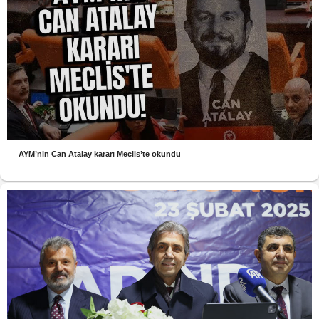
AYM’nin Can Atalay kararı Meclis’te okundu