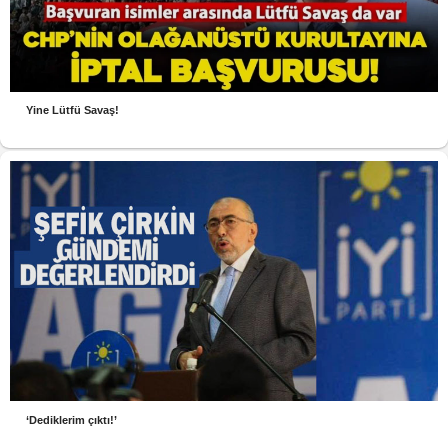
Yine Lütfü Savaş!
‘Dediklerim çıktı!’