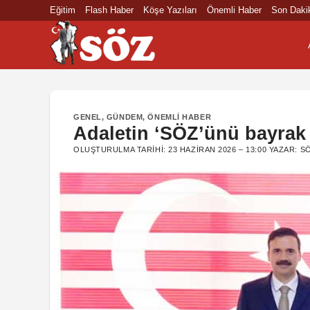
İçeriğe
Eğitim
Flash Haber
Köşe Yazıları
Önemli Haber
Son Daki
atla
GENEL
,
GÜNDEM
,
ÖNEMLI HABER
Adaletin ‘SÖZ’ünü bayrak g
OLUŞTURULMA TARIHI:
23 HAZIRAN 2026 – 13:00
YAZAR:
S