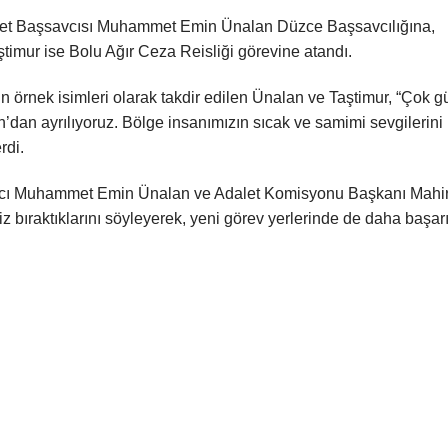
et Başsavcısı Muhammet Emin Ünalan Düzce Başsavcılığına,
imur ise Bolu Ağır Ceza Reisliği görevine atandı.
tin örnek isimleri olarak takdir edilen Ünalan ve Taştimur, “Çok g
un’dan ayrılıyoruz. Bölge insanımızın sıcak ve samimi sevgilerini 
rdi.
cı Muhammet Emin Ünalan ve Adalet Komisyonu Başkanı Mahi
iz bıraktıklarını söyleyerek, yeni görev yerlerinde de daha başarı