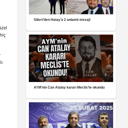
Silivri’den Hatay’a 2 anlamlı mesaj!
üzel
hiç
r
lı
AYM’nin Can Atalay kararı Meclis’te okundu