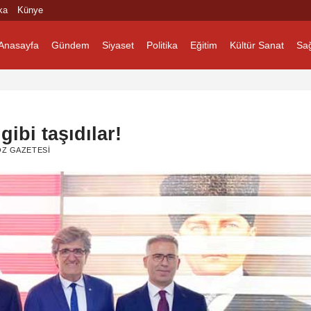
ka
Künye
Anasayfa
Gündem
Siyaset
Politika
Eğitim
Kültür Sanat
Sağ
ibi taşıdılar!
ÖZ GAZETESI