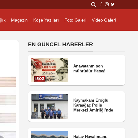
lık
Magazin
Köşe Yazıları
Foto Galeri
Video Galeri
EN GÜNCEL HABERLER
Anavatanın son
mührüdür Hatay!
Kaymakam Eroğlu,
Karaağaç Polis
Merkezi Amirliği’nde
Hatay Havalimanı,