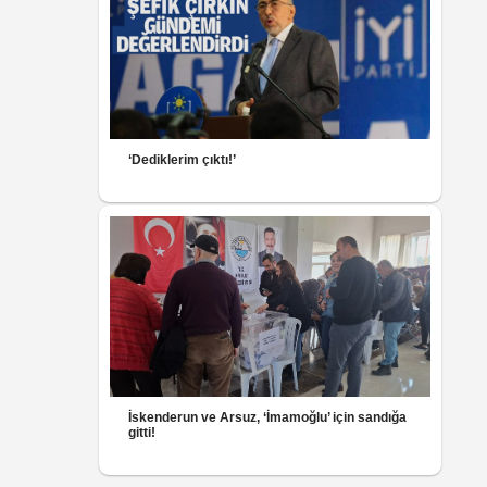
‘Dediklerim çıktı!’
İskenderun ve Arsuz, ‘İmamoğlu’ için sandığa
gitti!