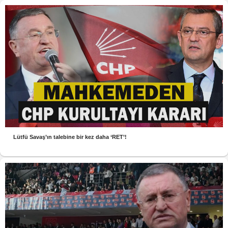
Lütfü Savaş’ın talebine bir kez daha ‘RET’!