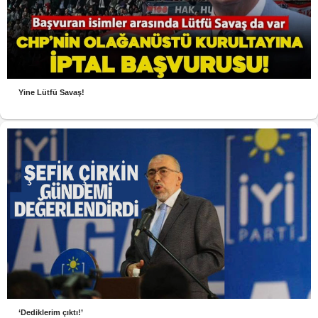
Yine Lütfü Savaş!
‘Dediklerim çıktı!’