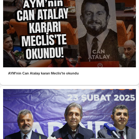
AYM’nin Can Atalay kararı Meclis’te okundu