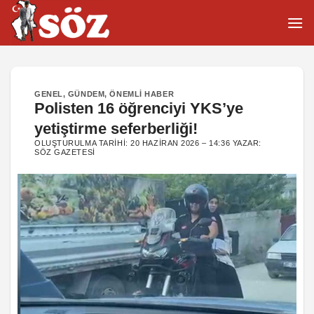
İçeriğe
atla
GENEL
,
GÜNDEM
,
ÖNEMLI HABER
Polisten 16 öğrenciyi YKS’ye
yetiştirme seferberliği!
OLUŞTURULMA TARIHI:
20 HAZIRAN 2026 – 14:36
YAZAR:
SÖZ GAZETESI