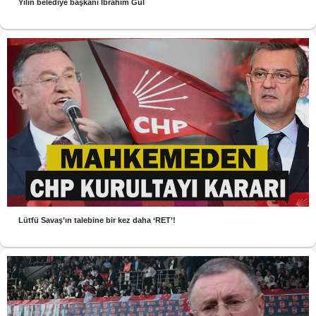
Yılın belediye başkanı İbrahim Gül
Lütfü Savaş’ın talebine bir kez daha ‘RET’!