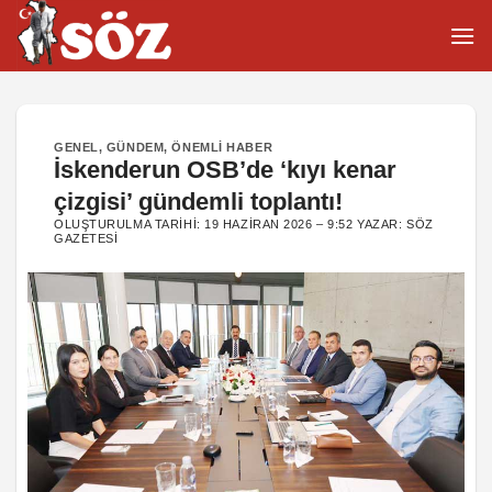
İçeriğe
atla
GENEL
,
GÜNDEM
,
ÖNEMLI HABER
İskenderun OSB’de ‘kıyı kenar
çizgisi’ gündemli toplantı!
OLUŞTURULMA TARIHI:
19 HAZIRAN 2026 – 9:52
YAZAR:
SÖZ
GAZETESI