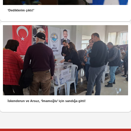
‘Dediklerim çıktı!’
İskenderun ve Arsuz, ‘İmamoğlu’ için sandığa gitti!