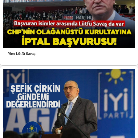
Yine Lütfü Savaş!