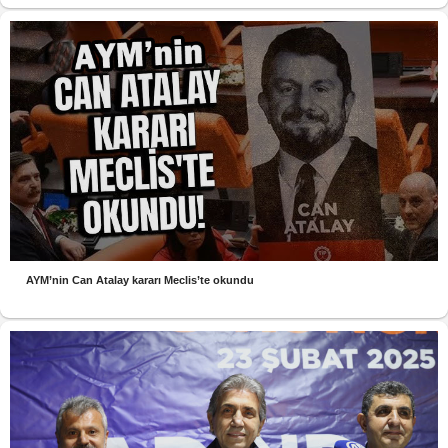
AYM’nin Can Atalay kararı Meclis’te okundu