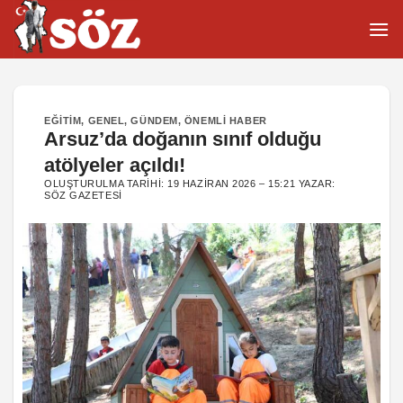
İçeriğe
atla
EĞITIM
,
GENEL
,
GÜNDEM
,
ÖNEMLI HABER
Arsuz’da doğanın sınıf olduğu
atölyeler açıldı!
OLUŞTURULMA TARIHI:
19 HAZIRAN 2026 – 15:21
YAZAR:
SÖZ GAZETESI