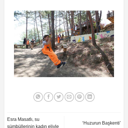
Esra Masatlı, su
‘Huzurun Başkenti’
sümbüllerinin kadın eliyle