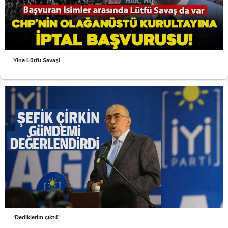
Yine Lütfü Savaş!
‘Dediklerim çıktı!’