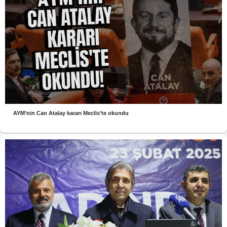
AYM’nin Can Atalay kararı Meclis’te okundu