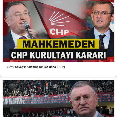
Lütfü Savaş’ın talebine bir kez daha ‘RET’!