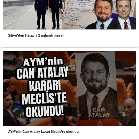
Silivri’den Hatay’a 2 anlamlı mesaj!
AYM’nin Can Atalay kararı Meclis’te okundu