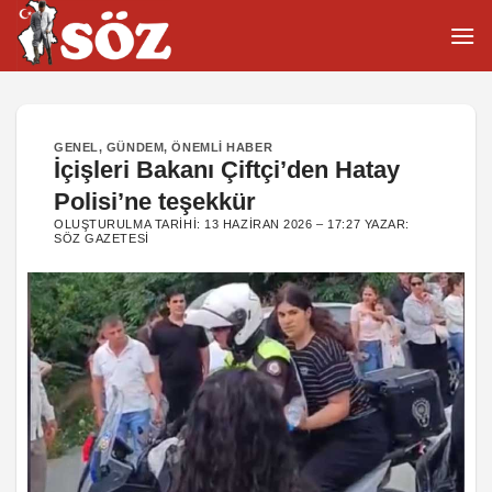
İçeriğe
atla
GENEL
,
GÜNDEM
,
ÖNEMLI HABER
İçişleri Bakanı Çiftçi’den Hatay
Polisi’ne teşekkür
OLUŞTURULMA TARIHI:
13 HAZIRAN 2026 – 17:27
YAZAR:
SÖZ GAZETESI