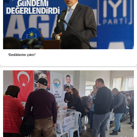
‘Dediklerim çıktı!’