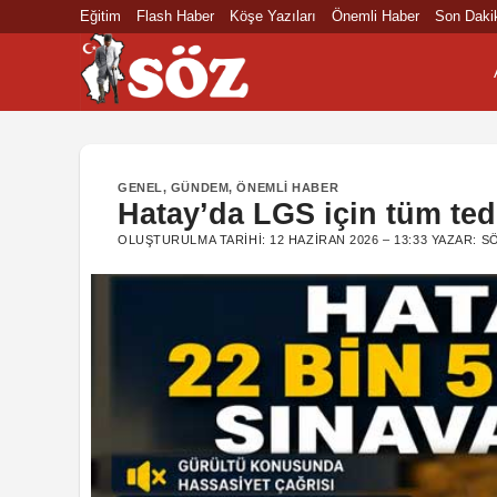
İçeriğe
Eğitim
Flash Haber
Köşe Yazıları
Önemli Haber
Son Daki
atla
GENEL
,
GÜNDEM
,
ÖNEMLI HABER
Hatay’da LGS için tüm tedb
OLUŞTURULMA TARIHI:
12 HAZIRAN 2026 – 13:33
YAZAR:
S