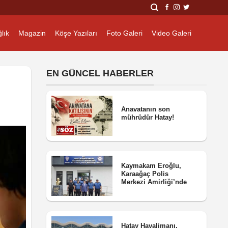
lık
Magazin
Köşe Yazıları
Foto Galeri
Video Galeri
EN GÜNCEL HABERLER
Anavatanın son
mührüdür Hatay!
Kaymakam Eroğlu,
Karaağaç Polis
Merkezi Amirliği’nde
Hatay Havalimanı,