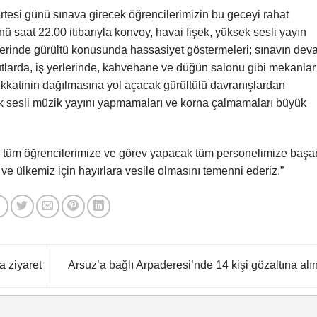
tesi günü sınava girecek öğrencilerimizin bu geceyi rahat
saat 22.00 itibarıyla konvoy, havai fişek, yüksek sesli yayın
lerinde gürültü konusunda hassasiyet göstermeleri; sınavın de
utlarda, iş yerlerinde, kahvehane ve düğün salonu gibi mekanlar 
ikkatinin dağılmasına yol açacak gürültülü davranışlardan
sek sesli müzik yayını yapmamaları ve korna çalmamaları büyük
tüm öğrencilerimize ve görev yapacak tüm personelimize başar
 ve ülkemiz için hayırlara vesile olmasını temenni ederiz.”
 ziyaret
Arsuz’a bağlı Arpaderesi’nde 14 kişi gözaltına alı