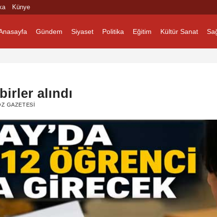
ka
Künye
Anasayfa
Gündem
Siyaset
Politika
Eğitim
Kültür Sanat
Sağ
irler alındı
ÖZ GAZETESI