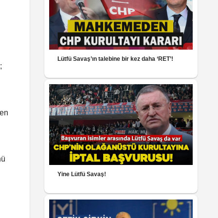
Lütfü Savaş’ın talebine bir kez daha ‘RET’!
;
len
nü
Yine Lütfü Savaş!