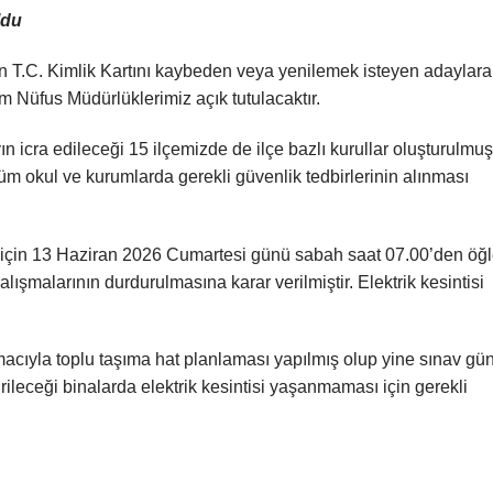
ldu
n T.C. Kimlik Kartını kaybeden veya yenilemek isteyen adaylara
m Nüfus Müdürlüklerimiz açık tutulacaktır.
 icra edileceği 15 ilçemizde de ilçe bazlı kurullar oluşturulmuş
m okul ve kurumlarda gerekli güvenlik tedbirlerinin alınması
i için 13 Haziran 2026 Cumartesi günü sabah saat 07.00’den öğ
lışmalarının durdurulmasına karar verilmiştir. Elektrik kesintisi
acıyla toplu taşıma hat planlaması yapılmış olup yine sınav gü
rileceği binalarda elektrik kesintisi yaşanmaması için gerekli