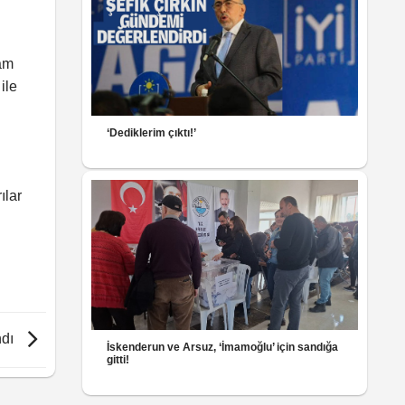
vam
ile
‘Dediklerim çıktı!’
ılar
ndı
İskenderun ve Arsuz, ‘İmamoğlu’ için sandığa
gitti!