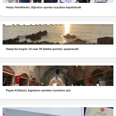
Hatay Havalimanı, Ağustos ayında uçuşlara kapatılacak
Hatay’da bugün 14 saat 39 dakika gündüz yaşanacak!
Payas Külliyesi, kapılarını yeniden turistlere açtı