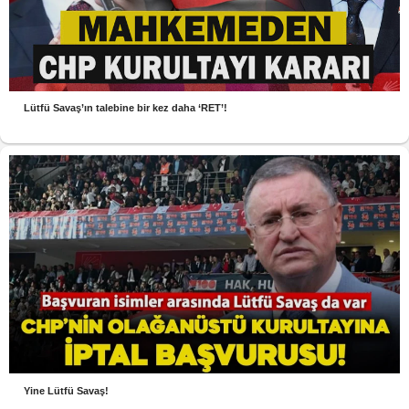
Lütfü Savaş’ın talebine bir kez daha ‘RET’!
Yine Lütfü Savaş!