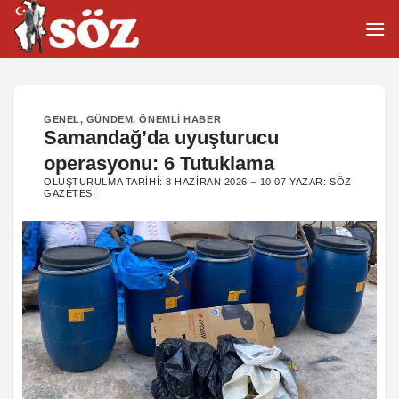
İçeriğe
atla
GENEL
,
GÜNDEM
,
ÖNEMLI HABER
Samandağ’da uyuşturucu
operasyonu: 6 Tutuklama
OLUŞTURULMA TARIHI:
8 HAZIRAN 2026 – 10:07
YAZAR:
SÖZ
GAZETESI