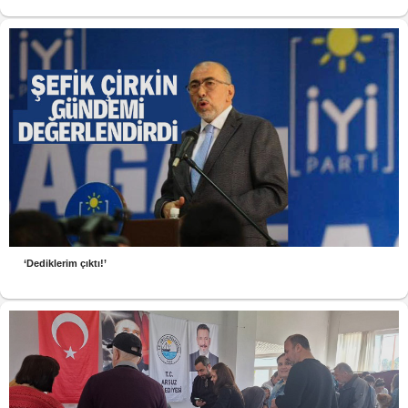
‘Dediklerim çıktı!’