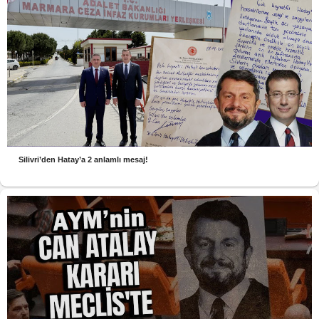
Silivri’den Hatay’a 2 anlamlı mesaj!