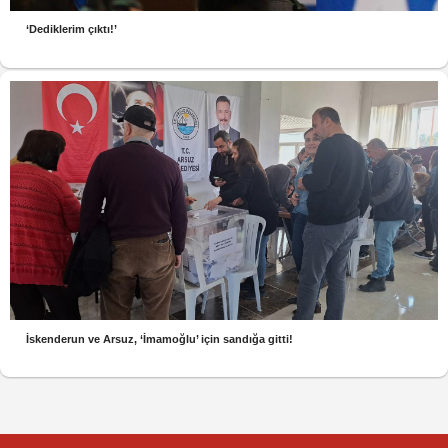
‘Dediklerim çıktı!’
İskenderun ve Arsuz, ‘İmamoğlu’ için sandığa gitti!