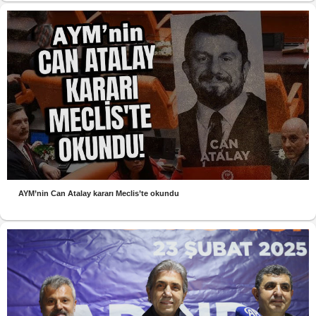
AYM’nin Can Atalay kararı Meclis’te okundu