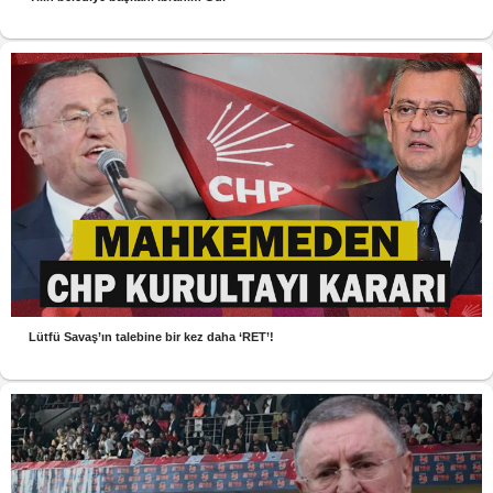
Lütfü Savaş’ın talebine bir kez daha ‘RET’!