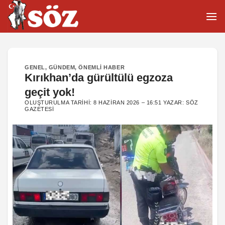
İçeriğe
atla
GENEL
,
GÜNDEM
,
ÖNEMLI HABER
Kırıkhan’da gürültülü egzoza
geçit yok!
OLUŞTURULMA TARIHI:
8 HAZIRAN 2026 – 16:51
YAZAR:
SÖZ
GAZETESI