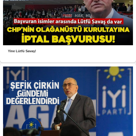
Yine Lütfü Savaş!