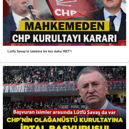
Lütfü Savaş’ın talebine bir kez daha ‘RET’!