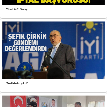
Yine Lütfü Savaş!
‘Dediklerim çıktı!’