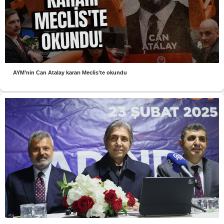
AYM’nin Can Atalay kararı Meclis’te okundu