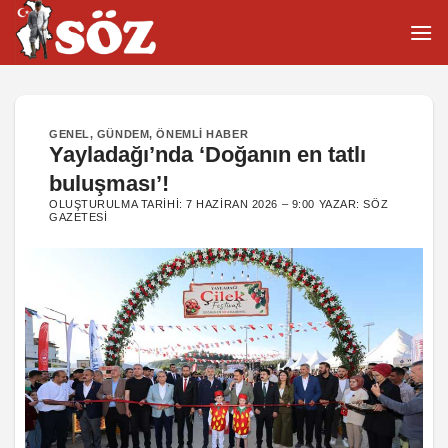
İçeriğe
atla
GENEL
,
GÜNDEM
,
ÖNEMLI HABER
Yayladağı’nda ‘Doğanın en tatlı
buluşması’!
OLUŞTURULMA TARIHI:
7 HAZIRAN 2026 – 9:00
YAZAR:
SÖZ
GAZETESI