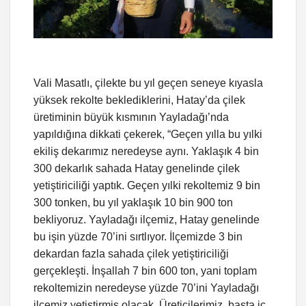
Vali Masatlı, çilekte bu yıl geçen seneye kıyasla
yüksek rekolte beklediklerini, Hatay’da çilek
üretiminin büyük kısmının Yayladağı’nda
yapıldığına dikkati çekerek, “Geçen yılla bu yılki
ekiliş dekarımız neredeyse aynı. Yaklaşık 4 bin
300 dekarlık sahada Hatay genelinde çilek
yetiştiriciliği yaptık. Geçen yılki rekoltemiz 9 bin
300 tonken, bu yıl yaklaşık 10 bin 900 ton
bekliyoruz. Yayladağı ilçemiz, Hatay genelinde
bu işin yüzde 70’ini sırtlıyor. İlçemizde 3 bin
dekardan fazla sahada çilek yetiştiriciliği
gerçekleşti. İnşallah 7 bin 600 ton, yani toplam
rekoltemizin neredeyse yüzde 70’ini Yayladağı
ilçemiz yetiştirmiş olacak. Üreticilerimiz, başta iç