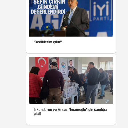
‘Dediklerim çıktı!’
İskenderun ve Arsuz, ‘İmamoğlu’ için sandığa
gitti!