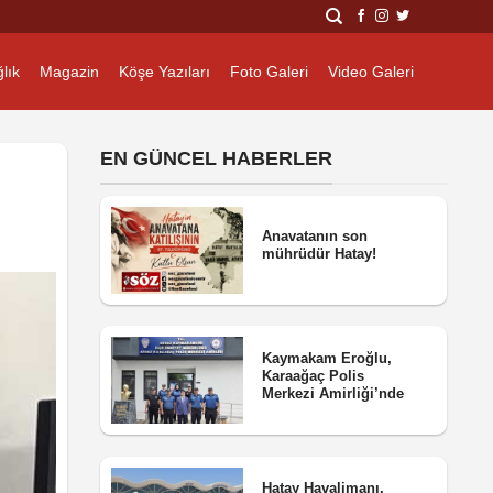
lık
Magazin
Köşe Yazıları
Foto Galeri
Video Galeri
EN GÜNCEL HABERLER
Anavatanın son
mührüdür Hatay!
Kaymakam Eroğlu,
Karaağaç Polis
Merkezi Amirliği’nde
Hatay Havalimanı,