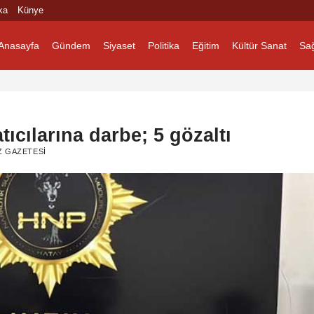
ka
Künye
Anasayfa
Gündem
Siyaset
Politika
Eğitim
Kültür Sanat
Sağ
ıcılarına darbe; 5 gözaltı
Z GAZETESI