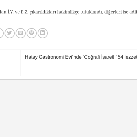
n İ.Y. ve E.Z. çıkarıldıkları hakimlikçe tutuklandı, diğerleri ise adli
Hatay Gastronomi Evi’nde ‘Coğrafi İşaretli’ 54 lezzet