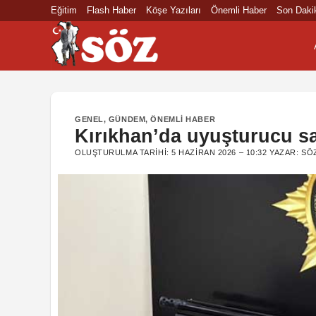
İçeriğe
Eğitim
Flash Haber
Köşe Yazıları
Önemli Haber
Son Daki
atla
GENEL
,
GÜNDEM
,
ÖNEMLI HABER
Kırıkhan’da uyuşturucu sat
OLUŞTURULMA TARIHI:
5 HAZIRAN 2026 – 10:32
YAZAR:
SÖ