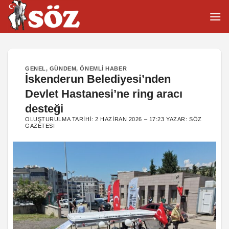
İçeriğe
atla
GENEL
,
GÜNDEM
,
ÖNEMLI HABER
İskenderun Belediyesi’nden
Devlet Hastanesi’ne ring aracı
desteği
OLUŞTURULMA TARIHI:
2 HAZIRAN 2026 – 17:23
YAZAR:
SÖZ
GAZETESI