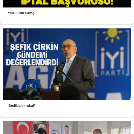
Yine Lütfü Savaş!
‘Dediklerim çıktı!’