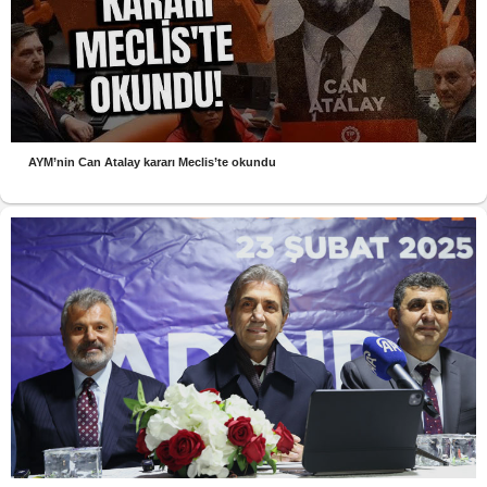
AYM’nin Can Atalay kararı Meclis’te okundu