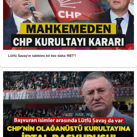
Lütfü Savaş’ın talebine bir kez daha ‘RET’!