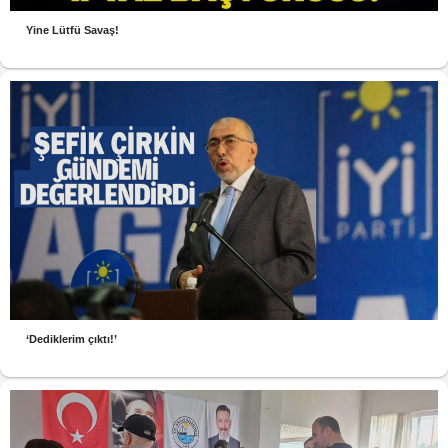
Yine Lütfü Savaş!
‘Dediklerim çıktı!’