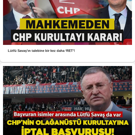
Lütfü Savaş’ın talebine bir kez daha ‘RET’!