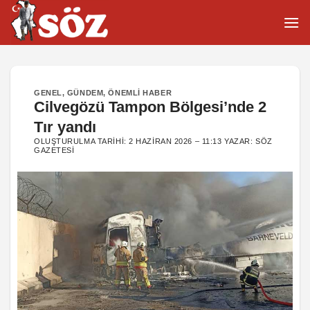
İçeriğe
atla
GENEL
,
GÜNDEM
,
ÖNEMLI HABER
Cilvegözü Tampon Bölgesi’nde 2
Tır yandı
OLUŞTURULMA TARIHI:
2 HAZIRAN 2026 – 11:13
YAZAR:
SÖZ
GAZETESI