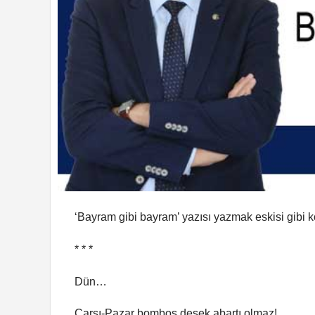
‘Bayram gibi bayram’ yazısı yazmak eskisi gibi 
* * *
Dün…
Çarşı-Pazar bomboş desek abartı olmaz!