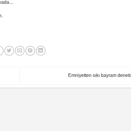
ünyada…
n.
Emniyetten sıkı bayram denet