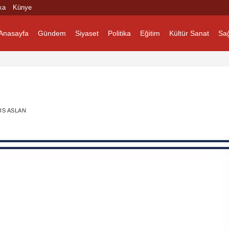
ka
Künye
Anasayfa
Gündem
Siyaset
Politika
Eğitim
Kültür Sanat
Sağ
S ASLAN