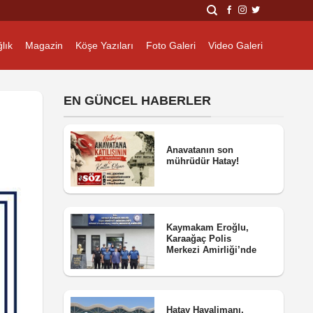
lık
Magazin
Köşe Yazıları
Foto Galeri
Video Galeri
EN GÜNCEL HABERLER
Anavatanın son
mührüdür Hatay!
Kaymakam Eroğlu,
Karaağaç Polis
Merkezi Amirliği’nde
Hatay Havalimanı,