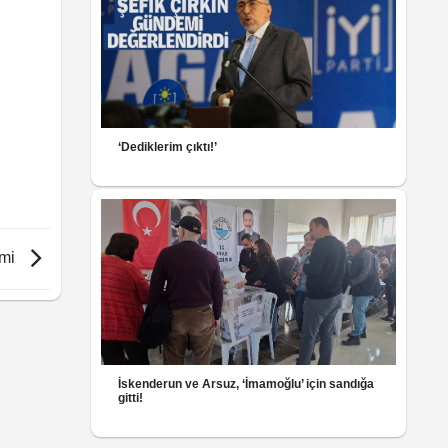
‘Dediklerim çıktı!’
imi
İskenderun ve Arsuz, ‘İmamoğlu’ için sandığa
gitti!