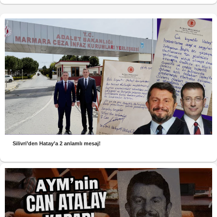
Silivri’den Hatay’a 2 anlamlı mesaj!