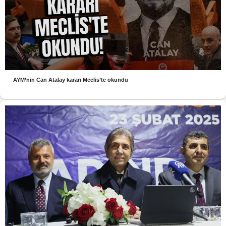
AYM’nin Can Atalay kararı Meclis’te okundu