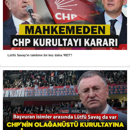
Lütfü Savaş’ın talebine bir kez daha ‘RET’!