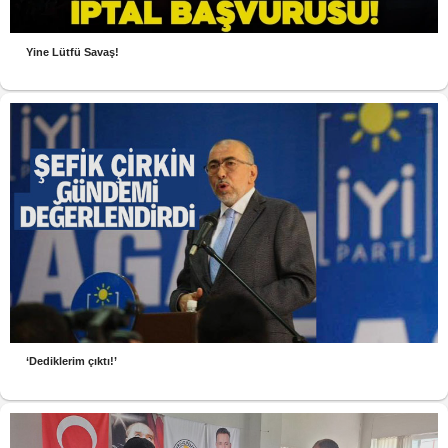
Yine Lütfü Savaş!
‘Dediklerim çıktı!’