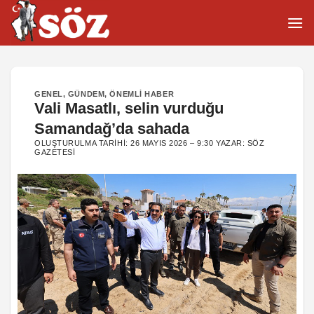
İçeriğe
atla
GENEL
,
GÜNDEM
,
ÖNEMLI HABER
Vali Masatlı, selin vurduğu
Samandağ’da sahada
OLUŞTURULMA TARIHI:
26 MAYIS 2026 – 9:30
YAZAR:
SÖZ
GAZETESI