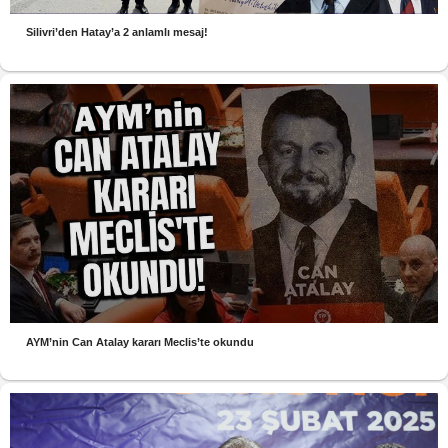
Silivri’den Hatay’a 2 anlamlı mesaj!
AYM’nin Can Atalay kararı Meclis’te okundu