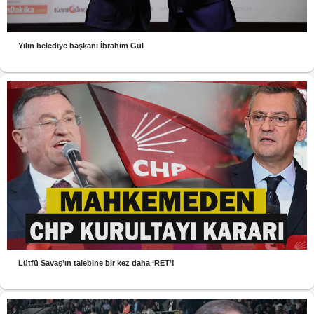
Yılın belediye başkanı İbrahim Gül
Lütfü Savaş’ın talebine bir kez daha ‘RET’!