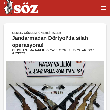
İçeriğe
atla
GENEL
,
GÜNDEM
,
ÖNEMLI HABER
Jandarmadan Dörtyol’da silah
operasyonu!
OLUŞTURULMA TARIHI:
25 MAYIS 2026 – 11:15
YAZAR:
SÖZ
GAZETESI