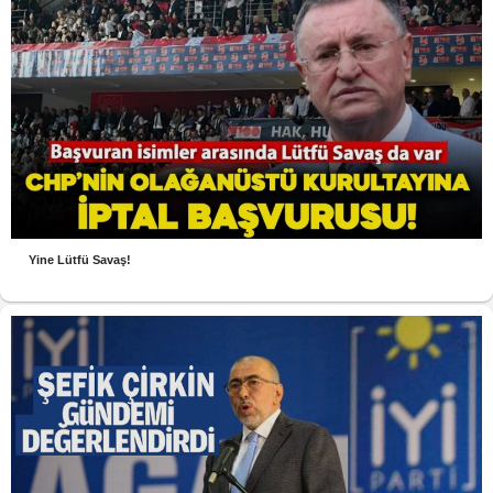
Yine Lütfü Savaş!