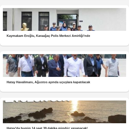
Kaymakam Eroğlu, Karaağaç Polis Merkezi Amirliği’nde
Hatay Havalimanı, Ağustos ayında uçuşlara kapatılacak
Hatay’da bugün 14 saat 39 dakika gündüz yaşanacak!