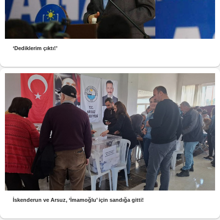
‘Dediklerim çıktı!’
İskenderun ve Arsuz, ‘İmamoğlu’ için sandığa gitti!