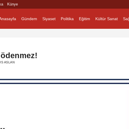
ka
Künye
Anasayfa
Gündem
Siyaset
Politika
Eğitim
Kültür Sanat
Sağ
 ödenmez!
S ASLAN