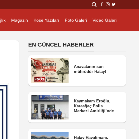
lık
Magazin
Köşe Yazıları
Foto Galeri
Video Galeri
EN GÜNCEL HABERLER
Anavatanın son
mührüdür Hatay!
Kaymakam Eroğlu,
Karaağaç Polis
Merkezi Amirliği’nde
Hatay Havalimanı,