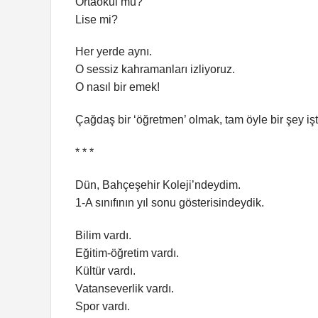
Ortaokul mu?
Lise mi?
Her yerde aynı.
O sessiz kahramanları izliyoruz.
O nasıl bir emek!
Çağdaş bir ‘öğretmen’ olmak, tam öyle bir şey işt
* * *
Dün, Bahçeşehir Koleji’ndeydim.
1-A sınıfının yıl sonu gösterisindeydik.
Bilim vardı.
Eğitim-öğretim vardı.
Kültür vardı.
Vatanseverlik vardı.
Spor vardı.