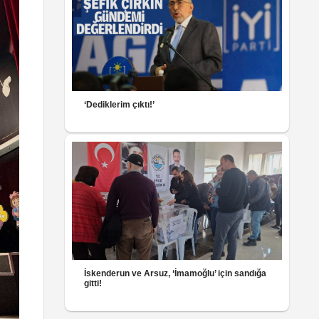
‘Dediklerim çıktı!’
İskenderun ve Arsuz, ‘İmamoğlu’ için sandığa
gitti!