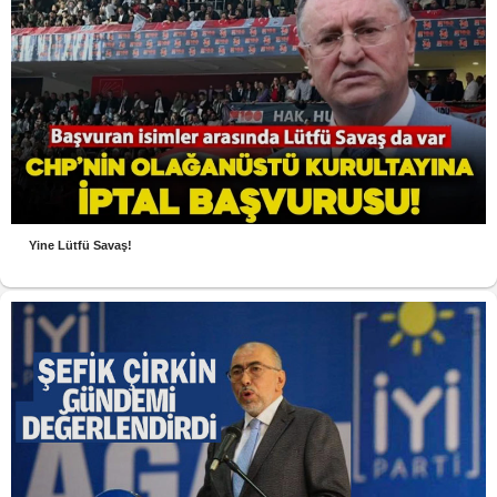
Yine Lütfü Savaş!