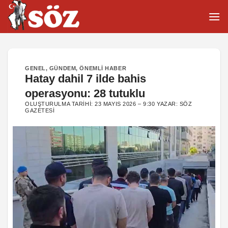
İçeriğe
atla
GENEL
,
GÜNDEM
,
ÖNEMLI HABER
Hatay dahil 7 ilde bahis
operasyonu: 28 tutuklu
OLUŞTURULMA TARIHI:
23 MAYIS 2026 – 9:30
YAZAR:
SÖZ
GAZETESI