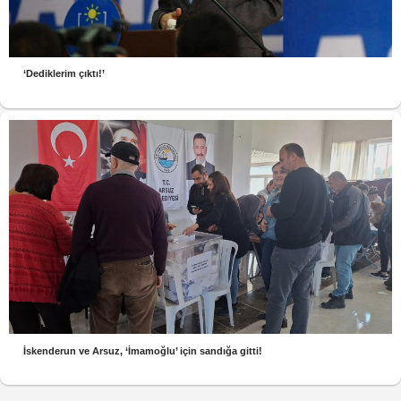
‘Dediklerim çıktı!’
İskenderun ve Arsuz, ‘İmamoğlu’ için sandığa gitti!