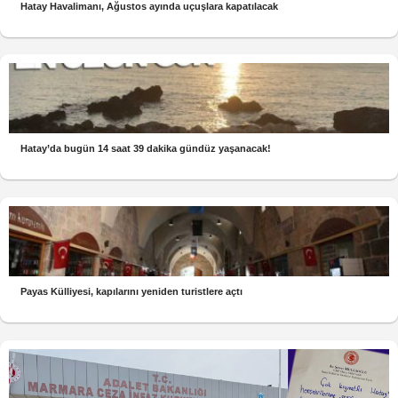
Hatay Havalimanı, Ağustos ayında uçuşlara kapatılacak
Hatay’da bugün 14 saat 39 dakika gündüz yaşanacak!
Payas Külliyesi, kapılarını yeniden turistlere açtı