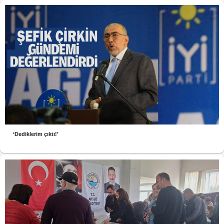
‘Dediklerim çıktı!’