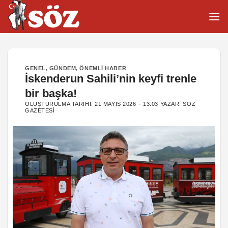
İçeriğe
atla
GENEL
,
GÜNDEM
,
ÖNEMLI HABER
İskenderun Sahili’nin keyfi trenle
bir başka!
OLUŞTURULMA TARIHI:
21 MAYIS 2026 – 13:03
YAZAR:
SÖZ
GAZETESI