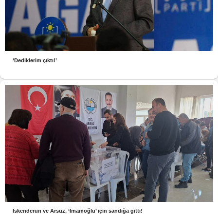
‘Dediklerim çıktı!’
İskenderun ve Arsuz, ‘İmamoğlu’ için sandığa gitti!