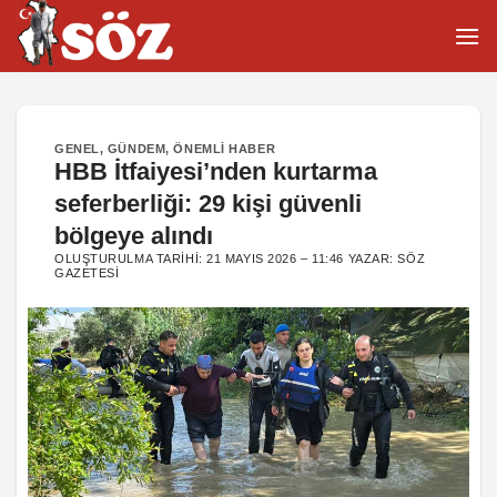
İçeriğe
atla
GENEL
,
GÜNDEM
,
ÖNEMLI HABER
HBB İtfaiyesi’nden kurtarma
seferberliği: 29 kişi güvenli
bölgeye alındı
OLUŞTURULMA TARIHI:
21 MAYIS 2026 – 11:46
YAZAR:
SÖZ
GAZETESI