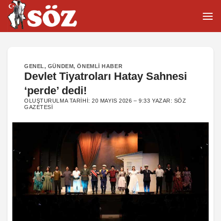
İçeriğe
atla
GENEL
,
GÜNDEM
,
ÖNEMLI HABER
Devlet Tiyatroları Hatay Sahnesi
‘perde’ dedi!
OLUŞTURULMA TARIHI:
20 MAYIS 2026 – 9:33
YAZAR:
SÖZ
GAZETESI