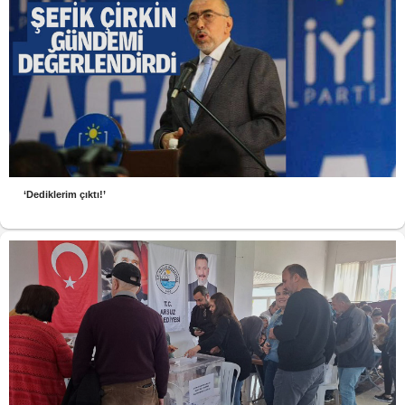
‘Dediklerim çıktı!’