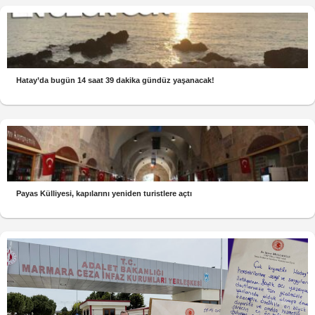
Hatay’da bugün 14 saat 39 dakika gündüz yaşanacak!
Payas Külliyesi, kapılarını yeniden turistlere açtı