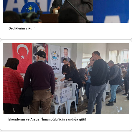
‘Dediklerim çıktı!’
İskenderun ve Arsuz, ‘İmamoğlu’ için sandığa gitti!