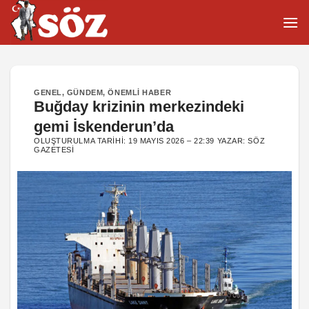
İçeriğe
atla
GENEL
,
GÜNDEM
,
ÖNEMLI HABER
Buğday krizinin merkezindeki
gemi İskenderun’da
OLUŞTURULMA TARIHI:
19 MAYIS 2026 – 22:39
YAZAR:
SÖZ
GAZETESI