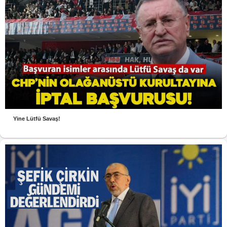
Yine Lütfü Savaş!