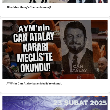
Silivri’den Hatay’a 2 anlamlı mesaj!
AYM’nin Can Atalay kararı Meclis’te okundu