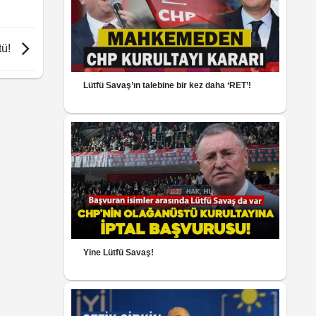
tü!
Lütfü Savaş’ın talebine bir kez daha ‘RET’!
Yine Lütfü Savaş!