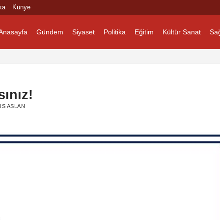
ka
Künye
Anasayfa
Gündem
Siyaset
Politika
Eğitim
Kültür Sanat
Sağ
ınız!
S ASLAN