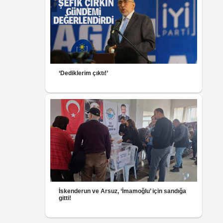
‘Dediklerim çıktı!’
İskenderun ve Arsuz, ‘İmamoğlu’ için sandığa
gitti!