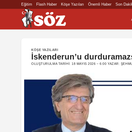
İçeriğe
Eğitim
Flash Haber
Köşe Yazıları
Önemli Haber
Son Daki
atla
KÖŞE YAZILARI
İskenderun’u durduramazs
OLUŞTURULMA TARIHI:
18 MAYIS 2026 – 6:00
YAZAR:
ŞEHMU