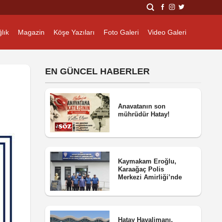
lık
Magazin
Köşe Yazıları
Foto Galeri
Video Galeri
EN GÜNCEL HABERLER
Anavatanın son
mührüdür Hatay!
Kaymakam Eroğlu,
Karaağaç Polis
Merkezi Amirliği’nde
Hatay Havalimanı,