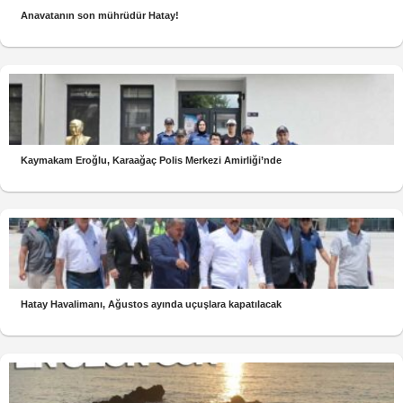
Anavatanın son mührüdür Hatay!
Kaymakam Eroğlu, Karaağaç Polis Merkezi Amirliği’nde
Hatay Havalimanı, Ağustos ayında uçuşlara kapatılacak