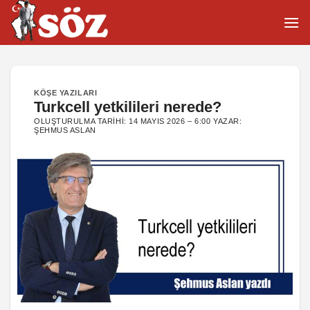
İçeriğe
atla
KÖŞE YAZILARI
Turkcell yetkilileri nerede?
OLUŞTURULMA TARIHI:
14 MAYIS 2026 – 6:00
YAZAR:
ŞEHMUS ASLAN