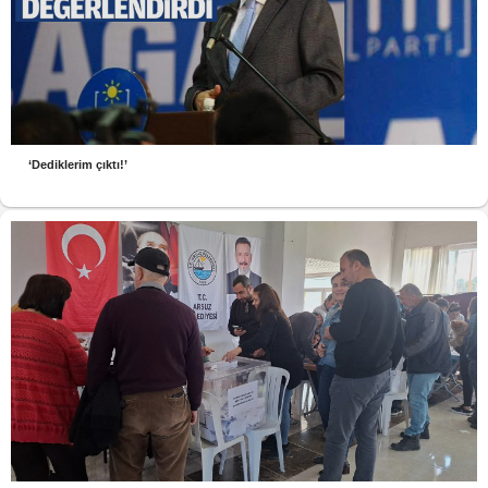
‘Dediklerim çıktı!’