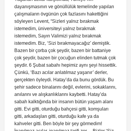
dayanışmasının ve gönüllülük temelinde yapılan
çalışmaların övgünün çok fazlasını hakettiğini
söyleyen Levent, “Sizleri yalnız bırakmak
istemedim, üniversiteyi yalnız bırakmak
istemedim, Sayın Valimizi yalnız bırakmak
istemedim. Biz, ‘Sizi bırakmayacağız’ demiştik.
Bazen bir çorba çok şeydir, bazen bir battaniye
çok şeydir, bazen bir çocuğun elinden tutmak çok
şeydir. 6 Şubat sabahı hepimiz aynı şeyi hissettik.
Çünkü, ‘Bazı acılar anlatılmaz yaşanır’ derler,
gerçekten öyleydi. Hatay’da da bunu gördük. Bu
şehir sadece binalarını değil, evlerini, sokaklarını,
anılarını ve alışkanlıklarını kaybetti. Hatay’da
sabah kalktığında bir insanın bütün yaşam alanı
gitti. Evi gitti, oturduğu bahçesi gitti, komşuları
gitti, arkadaşları gitti, oturduğu kafe ya da
kahveler gitti. Ben böyle bir şey görmedim!
İnanılmaz acılar, inanılmaz tarifi zor… Bizler ‘Siz