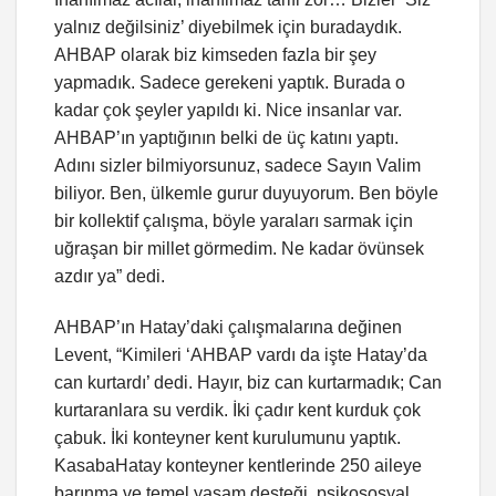
yalnız değilsiniz’ diyebilmek için buradaydık.
AHBAP olarak biz kimseden fazla bir şey
yapmadık. Sadece gerekeni yaptık. Burada o
kadar çok şeyler yapıldı ki. Nice insanlar var.
AHBAP’ın yaptığının belki de üç katını yaptı.
Adını sizler bilmiyorsunuz, sadece Sayın Valim
biliyor. Ben, ülkemle gurur duyuyorum. Ben böyle
bir kollektif çalışma, böyle yaraları sarmak için
uğraşan bir millet görmedim. Ne kadar övünsek
azdır ya” dedi.
AHBAP’ın Hatay’daki çalışmalarına değinen
Levent, “Kimileri ‘AHBAP vardı da işte Hatay’da
can kurtardı’ dedi. Hayır, biz can kurtarmadık; Can
kurtaranlara su verdik. İki çadır kent kurduk çok
çabuk. İki konteyner kent kurulumunu yaptık.
KasabaHatay konteyner kentlerinde 250 aileye
barınma ve temel yaşam desteği, psikososyal