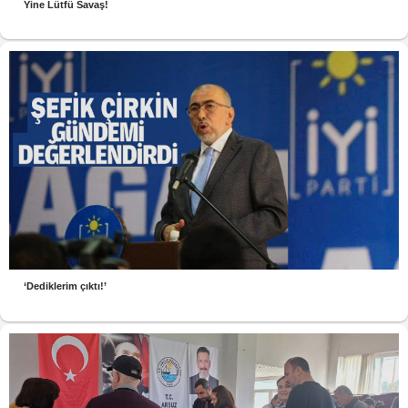
Yine Lütfü Savaş!
‘Dediklerim çıktı!’