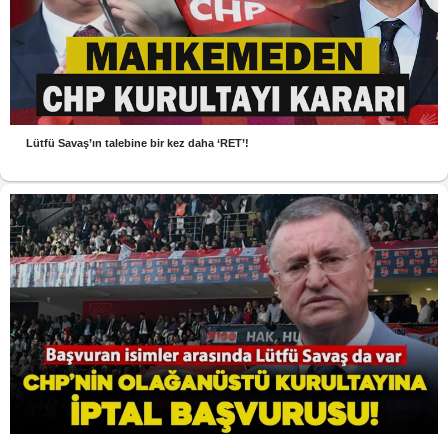
Lütfü Savaş’ın talebine bir kez daha ‘RET’!