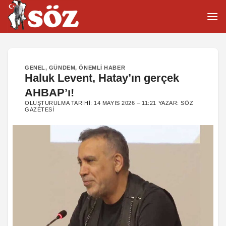
İçeriğe
atla
GENEL
,
GÜNDEM
,
ÖNEMLI HABER
Haluk Levent, Hatay’ın gerçek
AHBAP’ı!
OLUŞTURULMA TARIHI:
14 MAYIS 2026 – 11:21
YAZAR:
SÖZ
GAZETESI